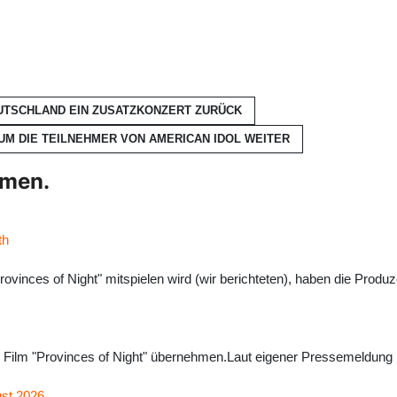
EUTSCHLAND EIN ZUSATZKONZERT
ZURÜCK
UM DIE TEILNEHMER VON AMERICAN IDOL
WEITER
hmen.
th
vinces of Night" mitspielen wird (wir berichteten), haben die Produ
em Film "Provinces of Night" übernehmen.Laut eigener Pressemeldung h
ust 2026