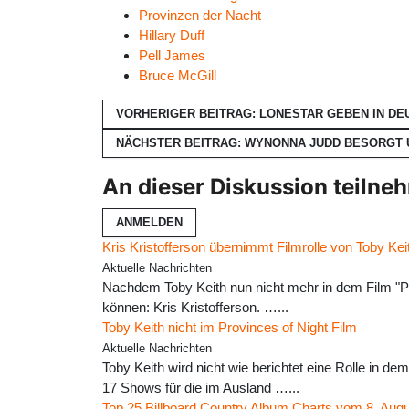
Provinzen der Nacht
Hillary Duff
Pell James
Bruce McGill
VORHERIGER BEITRAG: LONESTAR GEBEN IN D
NÄCHSTER BEITRAG: WYNONNA JUDD BESORGT 
An dieser Diskussion teilne
ANMELDEN
Kris Kristofferson übernimmt Filmrolle von Toby Kei
Aktuelle Nachrichten
Nachdem Toby Keith nun nicht mehr in dem Film "Pro
können: Kris Kristofferson. …...
Toby Keith nicht im Provinces of Night Film
Aktuelle Nachrichten
Toby Keith wird nicht wie berichtet eine Rolle in d
17 Shows für die im Ausland …...
Top 25 Billboard Country Album Charts vom 8. Aug