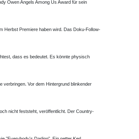
andy Owen Angels Among Us Award für sein
em Herbst Premiere haben wird. Das Doku-Follow-
htest, dass es bedeutet. Es könnte physisch
nke verbringen. Vor dem Hintergrund blinkender
nicht feststeht, veröffentlicht. Der Country-
 "Everybody's Darling". Ein netter Kerl. …...