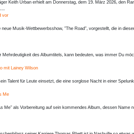
ger Keith Urban erhielt am Donnerstag, dem 19. März 2026, den R
...
 vor
neue Musik-Wettbewerbsshow, "The Road", vorgestellt, die in dies
r Mehrdeutigkeit des Albumtitels, kann bedeuten, was immer Du möc
o mit Lainey Wilson
ein Talent für Leute einsetzt, die eine sorglose Nacht in einer Spelu
As Me
s Me" als Vorbereitung auf sein kommendes Album, dessen Name noch 
henbilanz seiner Karriere Thomas Rhett ist in Nashville so etwas wie