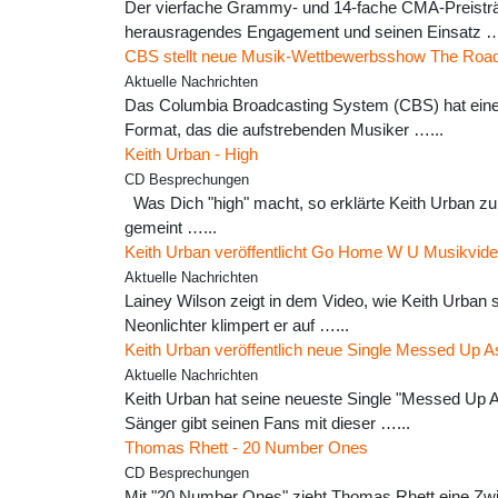
Der vierfache Grammy- und 14-fache CMA-Preisträ
herausragendes Engagement und seinen Einsatz …
CBS stellt neue Musik-Wettbewerbsshow The Road
Aktuelle Nachrichten
Das Columbia Broadcasting System (CBS) hat eine 
Format, das die aufstrebenden Musiker …...
Keith Urban - High
CD Besprechungen
Was Dich "high" macht, so erklärte Keith Urban zu
gemeint …...
Keith Urban veröffentlicht Go Home W U Musikvide
Aktuelle Nachrichten
Lainey Wilson zeigt in dem Video, wie Keith Urban s
Neonlichter klimpert er auf …...
Keith Urban veröffentlich neue Single Messed Up 
Aktuelle Nachrichten
Keith Urban hat seine neueste Single "Messed Up A
Sänger gibt seinen Fans mit dieser …...
Thomas Rhett - 20 Number Ones
CD Besprechungen
Mit "20 Number Ones" zieht Thomas Rhett eine Zwisc