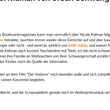
s Boulevardmagazines kann man vermutlich über Nicole Kidman folg
an
heiratete, tauchten immer wieder diese Gerüchte auf und über kaum
anger oder nicht - und wenn ja, wirklich von
Keith Urban
, und warum h
cole Kidman nach kurzem Nachdenken mit "Nein, ich bin nicht schwan
idman ihre Familie an Weihnachten von ihrer Schwangerschaft erzählt h
es Kindes noch die Quelle der Information.
eiten an dem Film "Der Vorleser" noch beenden wolle und sich zukünft
i seinen Konzerten begleiten.
elleicht, weil die Schauspielerin gerade noch im Weihnachtsurlaub verwe