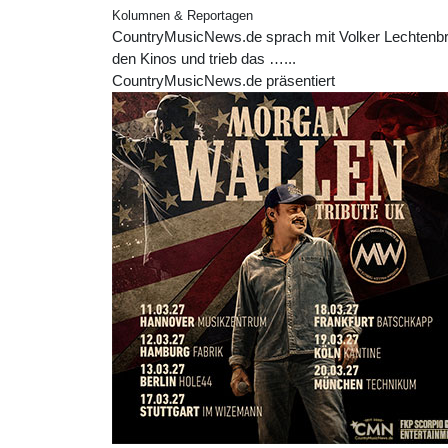
Kolumnen & Reportagen
CountryMusicNews.de sprach mit Volker Lechtenbrin
den Kinos und trieb das …...
CountryMusicNews.de präsentiert