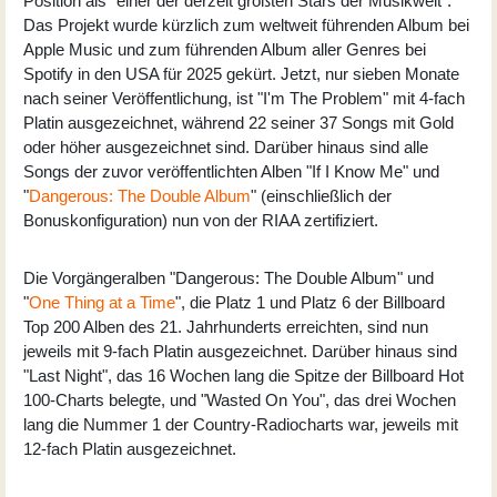
Position als "einer der derzeit größten Stars der Musikwelt".
Das Projekt wurde kürzlich zum weltweit führenden Album bei
Apple Music und zum führenden Album aller Genres bei
Spotify in den USA für 2025 gekürt. Jetzt, nur sieben Monate
nach seiner Veröffentlichung, ist "I'm The Problem" mit 4-fach
Platin ausgezeichnet, während 22 seiner 37 Songs mit Gold
oder höher ausgezeichnet sind. Darüber hinaus sind alle
Songs der zuvor veröffentlichten Alben "If I Know Me" und
"
Dangerous: The Double Album
" (einschließlich der
Bonuskonfiguration) nun von der RIAA zertifiziert.
Die Vorgängeralben "Dangerous: The Double Album" und
"
One Thing at a Time
", die Platz 1 und Platz 6 der Billboard
Top 200 Alben des 21. Jahrhunderts erreichten, sind nun
jeweils mit 9-fach Platin ausgezeichnet. Darüber hinaus sind
"Last Night", das 16 Wochen lang die Spitze der Billboard Hot
100-Charts belegte, und "Wasted On You", das drei Wochen
lang die Nummer 1 der Country-Radiocharts war, jeweils mit
12-fach Platin ausgezeichnet.