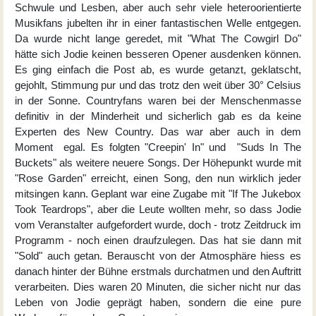
Schwule und Lesben, aber auch sehr viele heteroorientierte
Musikfans jubelten ihr in einer fantastischen Welle entgegen.
Da wurde nicht lange geredet, mit "What The Cowgirl Do"
hätte sich Jodie keinen besseren Opener ausdenken können.
Es ging einfach die Post ab, es wurde getanzt, geklatscht,
gejohlt, Stimmung pur und das trotz den weit über 30° Celsius
in der Sonne. Countryfans waren bei der Menschenmasse
definitiv in der Minderheit und sicherlich gab es da keine
Experten des New Country. Das war aber auch in dem
Moment egal. Es folgten "Creepin' In" und "Suds In The
Buckets" als weitere neuere Songs. Der Höhepunkt wurde mit
"Rose Garden" erreicht, einen Song, den nun wirklich jeder
mitsingen kann. Geplant war eine Zugabe mit "If The Jukebox
Took Teardrops", aber die Leute wollten mehr, so dass Jodie
vom Veranstalter aufgefordert wurde, doch - trotz Zeitdruck im
Programm - noch einen draufzulegen. Das hat sie dann mit
"Sold" auch getan. Berauscht von der Atmosphäre hiess es
danach hinter der Bühne erstmals durchatmen und den Auftritt
verarbeiten. Dies waren 20 Minuten, die sicher nicht nur das
Leben von Jodie geprägt haben, sondern die eine pure