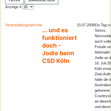
FILTER
ZURÜCKSETZEN
Anzeige #
Veranstaltungsberichte
15.07.2006
Ein Tag vo
... und es
Stress,
Nervosität
funktioniert
auch volle
doch -
Freude u
Jodie beim
Adrenalin 
Jodie an 
CSD Köln
16. Juli 2
Köln erwa
Zwei Auftri
hatte die i
Australien
geborene
Countrysä
an diesem
und diese 