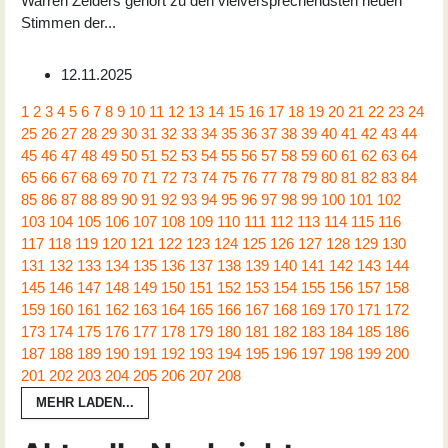
Warren Zeiders gehört zu den vielversprechendsten neuen
Stimmen der
...
12.11.2025
1
2
3
4
5
6
7
8
9
10
11
12
13
14
15
16
17
18
19
20
21
22
23
24
25
26
27
28
29
30
31
32
33
34
35
36
37
38
39
40
41
42
43
44
45
46
47
48
49
50
51
52
53
54
55
56
57
58
59
60
61
62
63
64
65
66
67
68
69
70
71
72
73
74
75
76
77
78
79
80
81
82
83
84
85
86
87
88
89
90
91
92
93
94
95
96
97
98
99
100
101
102
103
104
105
106
107
108
109
110
111
112
113
114
115
116
117
118
119
120
121
122
123
124
125
126
127
128
129
130
131
132
133
134
135
136
137
138
139
140
141
142
143
144
145
146
147
148
149
150
151
152
153
154
155
156
157
158
159
160
161
162
163
164
165
166
167
168
169
170
171
172
173
174
175
176
177
178
179
180
181
182
183
184
185
186
187
188
189
190
191
192
193
194
195
196
197
198
199
200
201
202
203
204
205
206
207
208
MEHR LADEN...