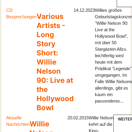
CD
14.12.2023
Willies großes
Various
Besprechungen
Geburtstagskonzer
"Willie Nelson 90:
Artists -
Live at the
Long
Hollywood Bowl",
Story
mit über 50
Stargästen Allzu
Short:
leichtfertig wird
Willie
heute mit dem
Prädikat "Legende"
Nelson
umgegangen. Im
90: Live at
Falle Willie Nelson
the
allerdings, gibt es
kaum ein
Hollywood
passenderes...
Bowl
Aktuelle
20.02.2015
Willie Nelson
WEITE
Willie
Nachrichten
kehrt auf die
Kino-