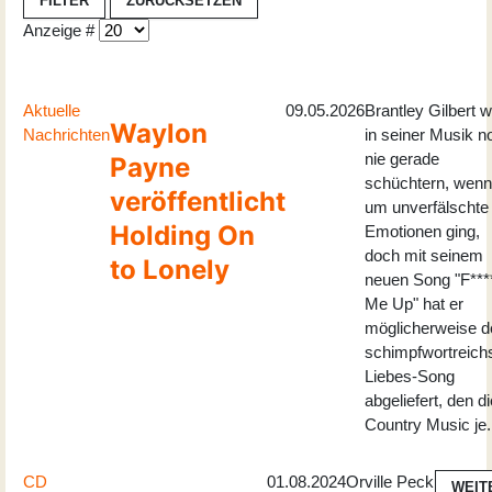
FILTER
ZURÜCKSETZEN
Anzeige #
Aktuelle
09.05.2026
Brantley Gilbert 
Waylon
Nachrichten
in seiner Musik n
nie gerade
Payne
schüchtern, wenn
veröffentlicht
um unverfälschte
Holding On
Emotionen ging,
doch mit seinem
to Lonely
neuen Song "F**
Me Up" hat er
möglicherweise d
schimpfwortreich
Liebes-Song
abgeliefert, den di
Country Music je.
CD
01.08.2024
Orville Peck
WEIT