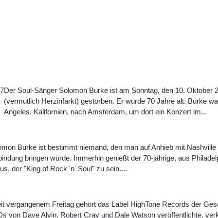
07
Der Soul-Sänger Solomon Burke ist am Sonntag, den 10. Oktober 2
(vermutlich Herzinfarkt) gestorben. Er wurde 70 Jahre alt. Burke 
Angeles, Kalifornien, nach Amsterdam, um dort ein Konzert im...
omon Burke ist bestimmt niemand, den man auf Anhieb mit Nashville
bindung bringen würde. Immerhin genießt der 70-jährige, aus Philad
us, der "King of Rock 'n' Soul" zu sein....
it vergangenem Freitag gehört das Label HighTone Records der Gesc
s von Dave Alvin, Robert Cray und Dale Watson veröffentlichte, ve