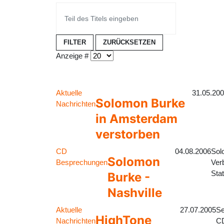
FILTER
ZURÜCKSETZEN
Anzeige #
Aktuelle
31.05.20
Solomon Burke
Nachrichten
in Amsterdam
verstorben
CD
04.08.2006
Sol
Solomon
Besprechungen
Ver
Stat
Burke -
Nashville
Aktuelle
27.07.2005
Se
HighTone
Nachrichten
CD