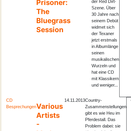
Prisoner:
der Red Dirt-
Szene. Über
The
30 Jahre nach
Bluegrass
seinem Debüt
widmet sich
Session
der Texaner
jetzt erstmals
in Albumlänge
seinen
musikalischen
Wurzeln und
hat eine CD
mit Klassikern
und weniger...
CD
14.11.2013
Country-
Various
Besprechungen
Zusammenstellungen
gibt es wie Heu im
Artists
Pferdestall. Das
-
Problem dabei: sie