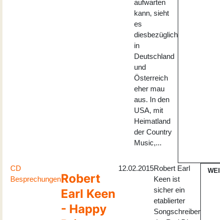
aufwarten
kann, sieht
es
diesbezüglich
in
Deutschland
und
Österreich
eher mau
aus. In den
USA, mit
Heimatland
der Country
Music,...
CD
12.02.2015
Robert Earl
WE
Robert
Besprechungen
Keen ist
sicher ein
Earl Keen
etablierter
- Happy
Songschreiber