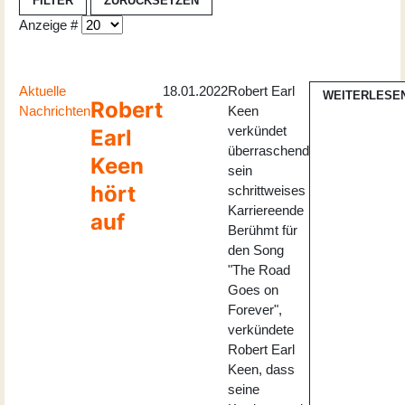
FILTER
ZURÜCKSETZEN
Anzeige #
Aktuelle
18.01.2022
Robert Earl
WEITERLESE
Robert
Nachrichten
Keen
verkündet
Earl
überraschend
Keen
sein
hört
schrittweises
Karriereende
auf
Berühmt für
den Song
"The Road
Goes on
Forever",
verkündete
Robert Earl
Keen, dass
seine