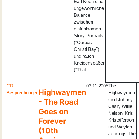
Earl Keen eine
ungewöhnliche
Balance
zwischen
einfühlsamen
Story-Portraits
("Corpus
Christi Bay")
und rauen
Kneipenspäßen
("That...
CD
03.11.2005
The
Highwaymen
Besprechungen
Highwaymen
sind Johnny
- The Road
Cash, Willie
Goes on
Nelson, Kris
Forever
Kristofferson
und Waylon
(10th
Jennings The