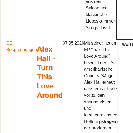
aus dem
Saloon und
klassische
Liebeskummer-
Songs, lässt...
CD
07.05.2026
Mit seiner neuen
WEIT
Alex
Besprechungen
EP "Turn This
Love Around"
Hall -
beweist der US-
Turn
amerikanische
This
Country-Sänger
Alex Hall erneut,
Love
dass er nach wie
Around
vor zu den
spannendsten
und
facettenreichsten
Hoffnungsträgern
der modernen