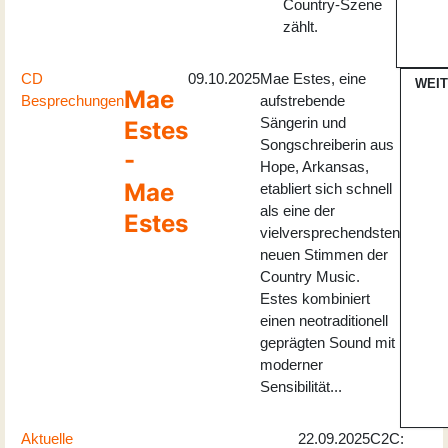
Country-Szene
zählt.
CD
09.10.2025
Mae Estes, eine
WEI
Mae
Besprechungen
aufstrebende
Sängerin und
Estes
Songschreiberin aus
-
Hope, Arkansas,
Mae
etabliert sich schnell
als eine der
Estes
vielversprechendsten
neuen Stimmen der
Country Music.
Estes kombiniert
einen neotraditionell
geprägten Sound mit
moderner
Sensibilität...
Aktuelle
22.09.2025
C2C: