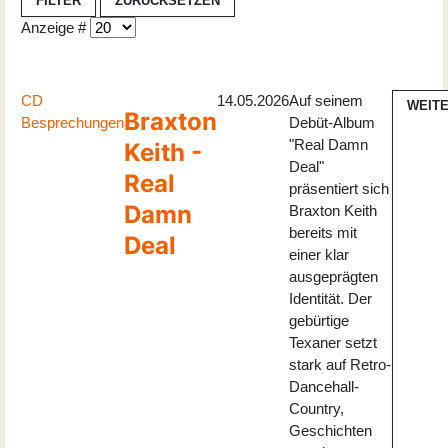
FILTER
ZURÜCKSETZEN
Anzeige #
CD
14.05.2026
Auf seinem
WEIT
Braxton
Besprechungen
Debüt-Album
"Real Damn
Keith -
Deal"
Real
präsentiert sich
Damn
Braxton Keith
bereits mit
Deal
einer klar
ausgeprägten
Identität. Der
gebürtige
Texaner setzt
stark auf Retro-
Dancehall-
Country,
Geschichten