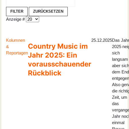
FILTER
ZURÜCKSETZEN
Anzeige #
Kolumnen
25.12.2025
Das Jah
Country Music im
&
2025 nei
Reportagen
sich
Jahr 2025: Ein
langsam
vorausschauender
aber sic
Rückblick
dem End
entgegen
Also gen
die richti
Zeit, um
das
vergang
Jahr noc
einmal
Revue