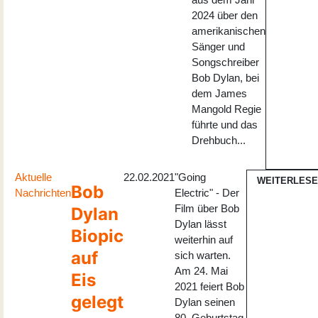
2024 über den
amerikanischen
Sänger und
Songschreiber
Bob Dylan, bei
dem James
Mangold Regie
führte und das
Drehbuch...
Aktuelle
22.02.2021
"Going
WEITERLES
Bob
Nachrichten
Electric" - Der
Film über Bob
Dylan
Dylan lässt
Biopic
weiterhin auf
auf
sich warten.
Am 24. Mai
Eis
2021 feiert Bob
gelegt
Dylan seinen
80. Geburtstag.