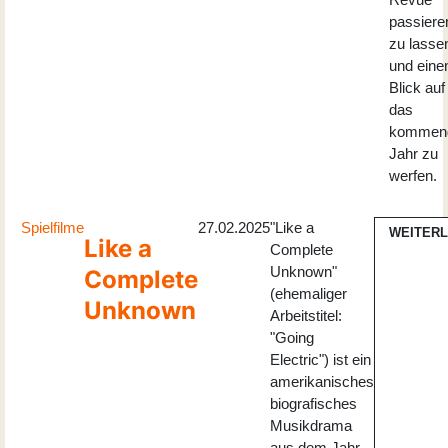
passiere
zu lasse
und eine
Blick auf
das
kommen
Jahr zu
werfen.
Spielfilme
27.02.2025
"Like a
WEITER
Like a
Complete
Unknown"
Complete
(ehemaliger
Unknown
Arbeitstitel:
"Going
Electric") ist ein
amerikanisches
biografisches
Musikdrama
aus dem Jahr