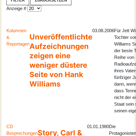
FILTER
ZURÜCKSETZEN
Anzeige #
Kolumnen
03.08.2006
Für Jett Wi
Unveröffentlichte
&
Tochter vo
Reportagen
Williams S
Aufzeichnungen
der beste T
zeigen eine
Reihe von
weniger düstere
Radioaufz
ihres Vate
Seite von Hank
fünfziger 
Williams
dann, wenn 
dass Tenn
nicht der e
Staat sein s
seinen eige
CD
01.01.1980
Die
Story, Carl &
Besprechungen
Protagoniste