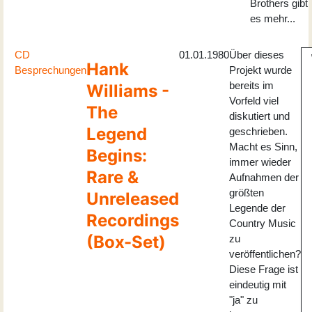
Brothers gibt
es mehr...
CD
01.01.1980
Über dieses
Hank
Besprechungen
Projekt wurde
bereits im
Williams -
Vorfeld viel
The
diskutiert und
Legend
geschrieben.
Macht es Sinn,
Begins:
immer wieder
Rare &
Aufnahmen der
größten
Unreleased
Legende der
Recordings
Country Music
(Box-Set)
zu
veröffentlichen?
Diese Frage ist
eindeutig mit
"ja" zu