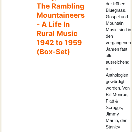
der frühen
The Rambling
Bluegrass,
Mountaineers
Gospel und
- A Life In
Mountain
Music sind in
Rural Music
den
1942 to 1959
vergangenen
Jahren fast
(Box-Set)
alle
ausreichend
mit
Anthologien
gewürdigt
worden. Von
Bill Monroe,
Flatt &
Scruggs,
Jimmy
Martin, den
Stanley