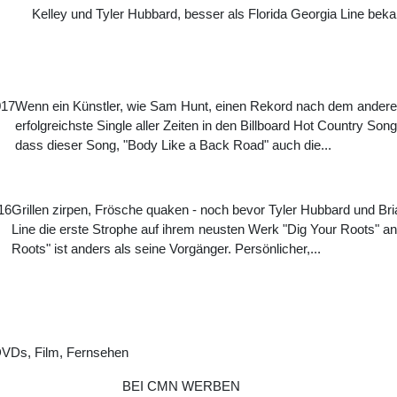
Kelley und Tyler Hubbard, besser als Florida Georgia Line bekan
017
Wenn ein Künstler, wie Sam Hunt, einen Rekord nach dem anderen a
erfolgreichste Single aller Zeiten in den Billboard Hot Country Song
dass dieser Song, "Body Like a Back Road" auch die...
16
Grillen zirpen, Frösche quaken - noch bevor Tyler Hubbard und Bri
Line die erste Strophe auf ihrem neusten Werk "Dig Your Roots" an
Roots" ist anders als seine Vorgänger. Persönlicher,...
DVDs, Film, Fernsehen
BEI CMN WERBEN