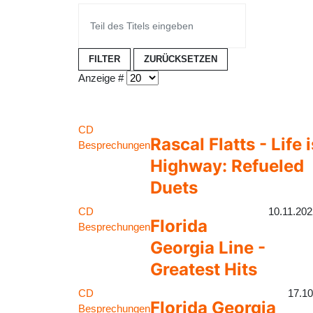
FILTER
ZURÜCKSETZEN
Anzeige #
CD
Rascal Flatts - Life i
Besprechungen
Highway: Refueled
Duets
CD
10.11.20
Florida
Besprechungen
Georgia Line -
Greatest Hits
CD
17.10
Florida Georgia
Besprechungen