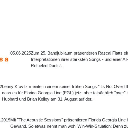
05.06.2025
Zum 25. Bandjubiläum präsentieren Rascal Flatts e
s a
Interpretationen ihrer stärksten Songs - und einer Al
Refueled Duets".
22
Lenny Kravitz meinte in einem seiner frühen Songs "It's Not Over till
dass es für Florida Georgia Line (FGL) jetzt aber tatsächlich "over" 
Hubbard und Brian Kelley am 31. August auf der...
.2019
Mit "The Acoustic Sessions" präsentieren Florida Georgia Line 
Gewand. So etwas nennt man wohl Win-Win-Situation: Denn z