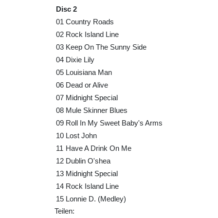
Disc 2
01
Country Roads
02
Rock Island Line
03
Keep On The Sunny Side
04
Dixie Lily
05
Louisiana Man
06
Dead or Alive
07
Midnight Special
08
Mule Skinner Blues
09
Roll In My Sweet Baby's Arms
10
Lost John
11
Have A Drink On Me
12
Dublin O'shea
13
Midnight Special
14
Rock Island Line
15
Lonnie D. (Medley)
Teilen: