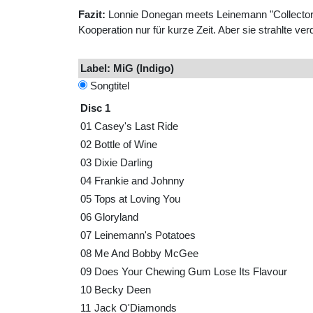
Fazit:
Lonnie Donegan meets Leinemann "Collectors 
Kooperation nur für kurze Zeit. Aber sie strahlte ve
Label: MiG (Indigo)
Songtitel
Disc 1
01
Casey's Last Ride
02
Bottle of Wine
03
Dixie Darling
04
Frankie and Johnny
05
Tops at Loving You
06
Gloryland
07
Leinemann's Potatoes
08
Me And Bobby McGee
09
Does Your Chewing Gum Lose Its Flavour
10
Becky Deen
11
Jack O'Diamonds