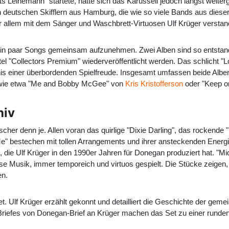
 Leinemann" startete, hatte sich das Karussell jedoch längst weiterg
en deutschen Skifflern aus Hamburg, die wie so viele Bands aus dies
 allem mit dem Sänger und Waschbrett-Virtuosen Ulf Krüger verstand
 ein paar Songs gemeinsam aufzunehmen. Zwei Alben sind so entstand
Titel "Collectors Premium" wiederveröffentlicht werden. Das schlich
s einer überbordenden Spielfreude. Insgesamt umfassen beide Alben
 wie etwa "Me and Bobby McGee" von
Kris Kristofferson
oder "Keep on
hiv
scher denn je. Allen voran das quirlige "Dixie Darling", das rockend
n Me" bestechen mit tollen Arrangements und ihrer ansteckenden Ener
, die Ulf Krüger in den 1990er Jahren für Donegan produziert hat. "Mi
se Musik, immer temporeich und virtuos gespielt. Die Stücke zeigen,
en.
let. Ulf Krüger erzählt gekonnt und detailliert die Geschichte der 
Briefes von Donegan-Brief an Krüger machen das Set zu einer runde