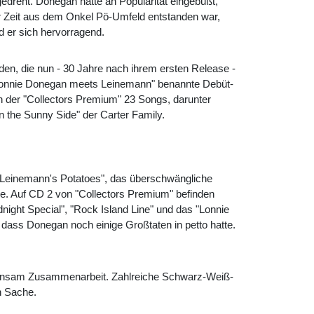
edreht. Donegan hatte an Popularität eingebüßt,
er Zeit aus dem Onkel Pö-Umfeld entstanden war,
 er sich hervorragend.
en, die nun - 30 Jahre nach ihrem ersten Release -
t "Lonnie Donegan meets Leinemann" benannte Debüt-
 der "Collectors Premium" 23 Songs, darunter
 the Sunny Side" der Carter Family.
e "Leinemann's Potatoes", das überschwängliche
gie. Auf CD 2 von "Collectors Premium" befinden
dnight Special", "Rock Island Line" und das "Lonnie
 dass Donegan noch einige Großtaten in petto hatte.
gemeinsam Zusammenarbeit. Zahlreiche Schwarz-Weiß-
n Sache.