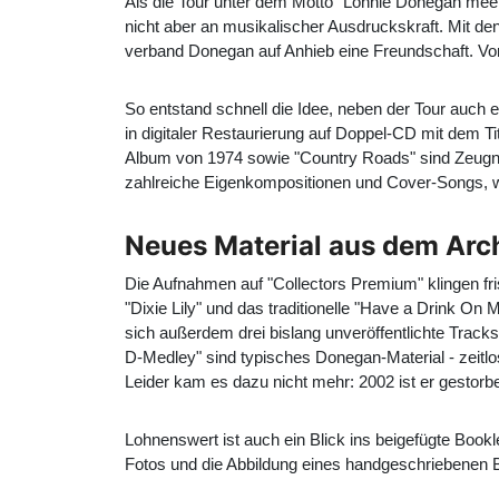
Als die Tour unter dem Motto "Lonnie Donegan meets
nicht aber an musikalischer Ausdruckskraft. Mit d
verband Donegan auf Anhieb eine Freundschaft. Vor
So entstand schnell die Idee, neben der Tour auch
in digitaler Restaurierung auf Doppel-CD mit dem 
Album von 1974 sowie "Country Roads" sind Zeugni
zahlreiche Eigenkompositionen und Cover-Songs,
Neues Material aus dem Arc
Die Aufnahmen auf "Collectors Premium" klingen fri
"Dixie Lily" und das traditionelle "Have a Drink O
sich außerdem drei bislang unveröffentlichte Tracks
D-Medley" sind typisches Donegan-Material - zeitlo
Leider kam es dazu nicht mehr: 2002 ist er gestorb
Lohnenswert ist auch ein Blick ins beigefügte Book
Fotos und die Abbildung eines handgeschriebenen 