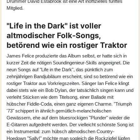
Drummer David Estabrook ist eine Art inoffizielles fünftes
Mitglied.
"Life in the Dark" ist voller
altmodischer Folk-Songs,
betörend wie ein rostiger Traktor
James Felice produzierte das Album selbst, er hatte sich in
kurzer Zeit die nötigen Soundingenieur-Skills angeeignet. Die
neun Songs auf "Life in the Dark", das pünktlich zum
zehnjährigen Bandjubiläum erscheint, sind so betörend wie ein
rostiger Traktor aus Vorkriegszeiten. Sänger Ian Felice klingt
dabei stets wie ein Bob Dylan, der tatsächlich singen kann und
verleiht Stücken wie dem Titelsong, einer Ballade mit
hübscher Fiddle-Coda, einen ganz eigenen Charme. "Triumph
'73" schippert in ähnlich gemütlich-melancholischen
Gewässern, ehe auf dem bluesrockigen "Plunder" wieder die
E-Gitarren aufgedreht werden. Der vielleicht schönste Song ist
ein Instrumental: zum hübsch altmodischen Country-
Hoedown "Sally!" möchte man sogleich die Rockzipfel lüpfen