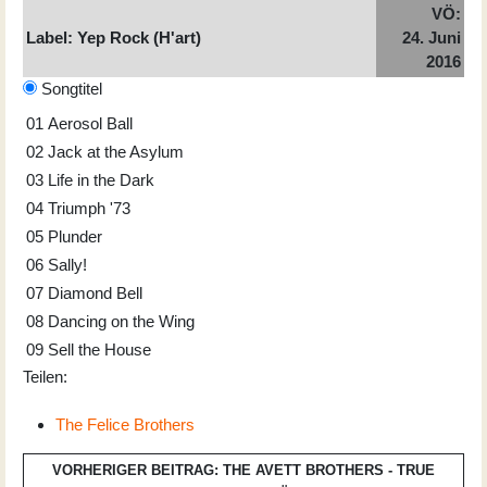
VÖ:
Label: Yep Rock (H'art)
24. Juni
2016
Songtitel
01
Aerosol Ball
02
Jack at the Asylum
03
Life in the Dark
04
Triumph '73
05
Plunder
06
Sally!
07
Diamond Bell
08
Dancing on the Wing
09
Sell the House
Teilen:
The Felice Brothers
VORHERIGER BEITRAG: THE AVETT BROTHERS - TRUE