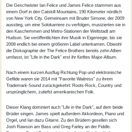
Die Geschwister
Ian Felice
und
James Felice
stammen aus
einem Dorf in den Catskill Mountains, 190 Kilometer nördlich
von New York City. Gemeinsam mit Bruder Simone, der 2009
ausstieg, um eine Solokarriere zu verfolgen, musizierten sie in
den Kaschemmen und Metro-Stationen der Weltstadt am
Hudson. Sie veröffentlichten ihre Musik in Eigenregie, bis sie
2008 endlich bei einem größeren Label unterkamen. Obwohl
die Diskographie der
The Felice Brothers
bereits zehn Alben
umfasst, ist "Life in the Dark" erst ihr fünftes Major-Album.
Nach einem kurzen Ausflug Richtung Pop und elektronische
Gefilde waren sie 2014 mit "Favorite Waitress" zu ihrem
Trademark-Sound zurückgekehrt: Roots-Rock, Country und
ursprünglichem, zutiefst amerikanischen Folk.
Dieser Klang dominiert auch "Life in the Dark", auf dem beide
Brüder singen. James spielt außerdem Akkordeon, Piano und
Orgel, und Ian dazu Gitarre. Zu den Brüdern gesellen sich
Josh Rawson am Bass und Greg Farley an der Fiddle.