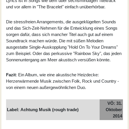
Lyrics ist in Songs wie dem über sechsminütigen Titeltrack
und vor allem in "The Bracelet" einfach unüberhörbar.
Die stressfreien Arrangements, die ausgeklügelten Sounds
und das Sich-Zeit-Nehmen für die Entwicklung eines Songs
sorgen dafür, dass sich mancher Titel auch gut auf einem
Soundtrack machen würde. Die mit süßen Melodien
ausgestatte Single-Auskopplung "Hold On To Your Dreams"
zum Beispiel. Oder das perkussive "Rainbow Sky", das jeden
Sonnenuntergang am Meer akustisch versüßen könnte.
Fazit
: Ein Album, wie eine akustische Heizdecke:
Herzerwärmende Musik zwischen Folk, Rock und Country -
von einem neuen außergewöhnlichen Duo.
VÖ: 31.
Label: Achtung Musik (rough trade)
Oktober
2014