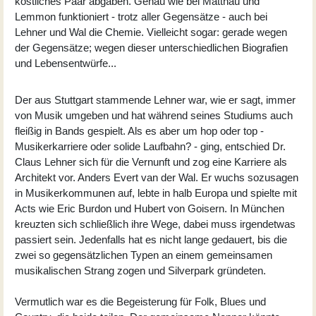
köstliches Paar abgaben. Genau wie bei Matthau und
Lemmon funktioniert - trotz aller Gegensätze - auch bei
Lehner und Wal die Chemie. Vielleicht sogar: gerade wegen
der Gegensätze; wegen dieser unterschiedlichen Biografien
und Lebensentwürfe...
Der aus Stuttgart stammende Lehner war, wie er sagt, immer
von Musik umgeben und hat während seines Studiums auch
fleißig in Bands gespielt. Als es aber um hop oder top -
Musikerkarriere oder solide Laufbahn? - ging, entschied Dr.
Claus Lehner
sich für die Vernunft und zog eine Karriere als
Architekt vor. Anders
Evert van der Wal
. Er wuchs sozusagen
in Musikerkommunen auf, lebte in halb Europa und spielte mit
Acts wie Eric Burdon und Hubert von Goisern. In München
kreuzten sich schließlich ihre Wege, dabei muss irgendetwas
passiert sein. Jedenfalls hat es nicht lange gedauert, bis die
zwei so gegensätzlichen Typen an einem gemeinsamen
musikalischen Strang zogen und
Silverpark
gründeten.
Vermutlich war es die Begeisterung für Folk, Blues und