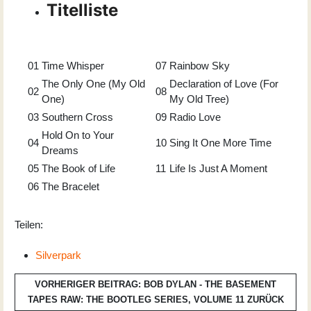
Titelliste
01
Time Whisper
07
Rainbow Sky
The Only One (My Old
Declaration of Love (For
02
08
One)
My Old Tree)
03
Southern Cross
09
Radio Love
Hold On to Your
04
10
Sing It One More Time
Dreams
05
The Book of Life
11
Life Is Just A Moment
06
The Bracelet
Teilen:
Silverpark
VORHERIGER BEITRAG: BOB DYLAN - THE BASEMENT
TAPES RAW: THE BOOTLEG SERIES, VOLUME 11
ZURÜCK