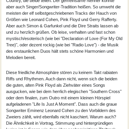
Country, die beide teilen. Der gemeinsame Nenner könnte
aber auch Singer/Songwriter-Tradition heißen. So umweht die
meisten der elf selbstgeschriebenen Tracks der Hauch von
Größen wie Leonard Cohen, Pink Floyd und Gerry Rafferty.
Aber auch Simon & Garfunkel und die Dire Straits lassen ab
und zu herzlich grüßen. Ob leise, verhalten und fast schon
mystisch/esoterisch (wie bei "Declaration of Love (For My Old
Tree)", oder dezent rockig (wie bei "Radio Love") - die Musik
des erstaunlichen Duos hält stets schöne Harmonien und
Melodien bereit.
Diese friedliche Atmosphäre stören zu keinem Takt rabiaten
Riffs und Rhythmen. Auch dann nicht, wenn sich die beiden
die guten, alten Pink Floyd als Ziehväter eines Songs
ausgucken, wie bei dem herrlich elegischen "Southern Cross"
oder dem finalen, zum Outro mit einem kleinen Hörspiel
aufgeladenen "Life Is Just A Moment". Dass auch die graue
Songwriter Eminenz Leonard Cohen zu den Vorbildern des
Zweiers zählt, wird ebenfalls nicht kaschiert. Warum auch?
Die Ähnlichkeit in Vortrag, Stimmung und hintergründigen