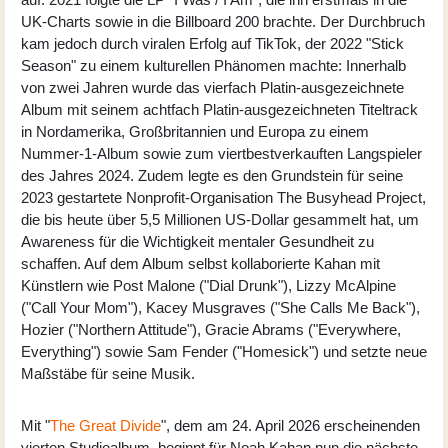
UK-Charts sowie in die Billboard 200 brachte. Der Durchbruch
kam jedoch durch viralen Erfolg auf TikTok, der 2022 "Stick
Season" zu einem kulturellen Phänomen machte: Innerhalb
von zwei Jahren wurde das vierfach Platin-ausgezeichnete
Album mit seinem achtfach Platin-ausgezeichneten Titeltrack
in Nordamerika, Großbritannien und Europa zu einem
Nummer-1-Album sowie zum viertbestverkauften Langspieler
des Jahres 2024. Zudem legte es den Grundstein für seine
2023 gestartete Nonprofit-Organisation The Busyhead Project,
die bis heute über 5,5 Millionen US-Dollar gesammelt hat, um
Awareness für die Wichtigkeit mentaler Gesundheit zu
schaffen. Auf dem Album selbst kollaborierte Kahan mit
Künstlern wie Post Malone ("Dial Drunk"), Lizzy McAlpine
("Call Your Mom"), Kacey Musgraves ("She Calls Me Back"),
Hozier ("Northern Attitude"), Gracie Abrams ("Everywhere,
Everything") sowie Sam Fender ("Homesick") und setzte neue
Maßstäbe für seine Musik.
Mit "
The Great Divide
", dem am 24. April 2026 erscheinenden
vierten Studioalbum, beginnt für Noah Kahan nun die nächste