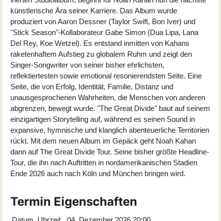
künstlerische Ära seiner Karriere. Das Album wurde
produziert von Aaron Dessner (Taylor Swift, Bon Iver) und
"Stick Season"-Kollaborateur Gabe Simon (Dua Lipa, Lana
Del Rey, Koe Wetzel). Es entstand inmitten von Kahans
raketenhaftem Aufstieg zu globalem Ruhm und zeigt den
Singer-Songwriter von seiner bisher ehrlichsten,
reflektiertesten sowie emotional resonierendsten Seite. Eine
Seite, die von Erfolg, Identität, Familie, Distanz und
unausgesprochenen Wahrheiten, die Menschen von anderen
abgrenzen, bewegt wurde. "The Great Divide" baut auf seinem
einzigartigen Storytelling auf, während es seinen Sound in
expansive, hymnische und klanglich abenteuerliche Territorien
rückt. Mit dem neuen Album im Gepäck geht Noah Kahan
dann auf The Great Divide Tour. Seine bisher größte Headline-
Tour, die ihn nach Auftritten in nordamerikanischen Stadien
Ende 2026 auch nach Köln und München bringen wird.
Termin Eigenschaften
Datum, Uhrzeit
04. Dezember 2026 20:00