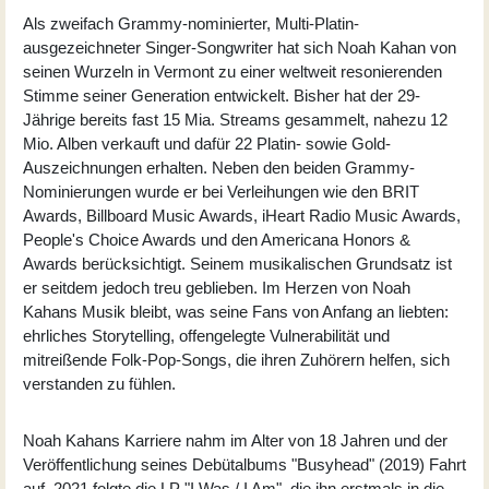
Als zweifach Grammy-nominierter, Multi-Platin-
ausgezeichneter Singer-Songwriter hat sich Noah Kahan von
seinen Wurzeln in Vermont zu einer weltweit resonierenden
Stimme seiner Generation entwickelt. Bisher hat der 29-
Jährige bereits fast 15 Mia. Streams gesammelt, nahezu 12
Mio. Alben verkauft und dafür 22 Platin- sowie Gold-
Auszeichnungen erhalten. Neben den beiden Grammy-
Nominierungen wurde er bei Verleihungen wie den BRIT
Awards, Billboard Music Awards, iHeart Radio Music Awards,
People's Choice Awards und den Americana Honors &
Awards berücksichtigt. Seinem musikalischen Grundsatz ist
er seitdem jedoch treu geblieben. Im Herzen von Noah
Kahans Musik bleibt, was seine Fans von Anfang an liebten:
ehrliches Storytelling, offengelegte Vulnerabilität und
mitreißende Folk-Pop-Songs, die ihren Zuhörern helfen, sich
verstanden zu fühlen.
Noah Kahans Karriere nahm im Alter von 18 Jahren und der
Veröffentlichung seines Debütalbums "Busyhead" (2019) Fahrt
auf. 2021 folgte die LP "I Was / I Am", die ihn erstmals in die