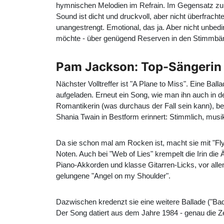
hymnischen Melodien im Refrain. Im Gegensatz zu de
Sound ist dicht und druckvoll, aber nicht überfrac
unangestrengt. Emotional, das ja. Aber nicht unbedi
möchte - über genügend Reserven in den Stimmbände
Pam Jackson: Top-Sängerin 
Nächster Volltreffer ist "A Plane to Miss". Eine B
aufgeladen. Erneut ein Song, wie man ihn auch in d
Romantikerin (was durchaus der Fall sein kann), b
Shania Twain in Bestform erinnert: Stimmlich, mus
Da sie schon mal am Rocken ist, macht sie mit "Fly 
Noten. Auch bei "Web of Lies" krempelt die Irin die
Piano-Akkorden und klasse Gitarren-Licks, vor allem
gelungene "Angel on my Shoulder".
Dazwischen kredenzt sie eine weitere Ballade ("Bad
Der Song datiert aus dem Jahre 1984 - genau die Ze