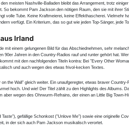
n meisten Nashville-Balladen bleibt das Arrangement, trotz einiger 
htet. So bekommt Pam Jackson den nötigen Raum, den sie mit ihrer Sti
ngt volle Tube. Keine Kraftmeierei, keine Effekthascherei. Vielmehr h
rn verfügt. Ein Kriterium, das so gut wie jeden Top-Sänger, jede T
aus Irland
allade mit einem gelungenen Bild für das Abschiednehmen, sehr mela
en 90er Jahren in den Country-Radios rauf und runter gehört hat. Wer
ekommt mit den nachfolgenden Titeln kontra: Bei "Every Other Woman
ikalisch und auch wegen des etwas frivol-kecken Textes.
on the Wall" gleich weiter. Ein unaufgeregter, etwas braver Country-R
 Ärmel hoch. Und wie! Der Titel zählt zu den Highlights des Albums. D
 aber wegen des Ohrwurm-Refrains, der einen an Little Big Town-Hits 
 Taste"), gefällige Schonkost ("Unlove Me") sowie eine originelle Co
it, in der sich auch Pam Jackson musikalisch verortet.