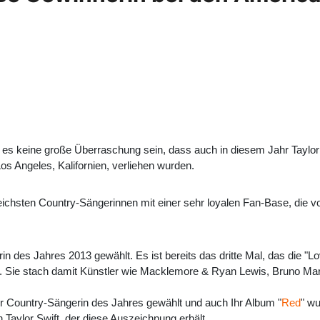
 es keine große Überraschung sein, dass auch in diesem Jahr Taylor
Los Angeles, Kalifornien, verliehen wurden.
greichsten Country-Sängerinnen mit einer sehr loyalen Fan-Base, die vor 
in des Jahres 2013 gewählt. Es ist bereits das dritte Mal, das die "L
Sie stach damit Künstler wie Macklemore & Ryan Lewis, Bruno Mars
 Country-Sängerin des Jahres gewählt und auch Ihr Album "
Red
" wu
on Taylor Swift, der diese Auszeichnung erhält.