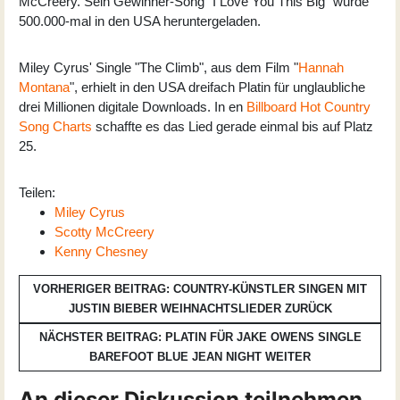
McCreery. Sein Gewinner-Song "I Love You This Big" wurde
500.000-mal in den USA heruntergeladen.
Miley Cyrus' Single "The Climb", aus dem Film "
Hannah
Montana
", erhielt in den USA dreifach Platin für unglaubliche
drei Millionen digitale Downloads. In en
Billboard Hot Country
Song Charts
schaffte es das Lied gerade einmal bis auf Platz
25.
Teilen:
Miley Cyrus
Scotty McCreery
Kenny Chesney
VORHERIGER BEITRAG: COUNTRY-KÜNSTLER SINGEN MIT
JUSTIN BIEBER WEIHNACHTSLIEDER
ZURÜCK
NÄCHSTER BEITRAG: PLATIN FÜR JAKE OWENS SINGLE
BAREFOOT BLUE JEAN NIGHT
WEITER
An dieser Diskussion teilnehmen.