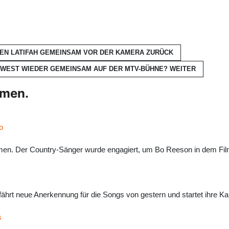
EEN LATIFAH GEMEINSAM VOR DER KAMERA
ZURÜCK
E WEST WIEDER GEMEINSAM AUF DER MTV-BÜHNE?
WEITER
hmen.
o
mmen. Der Country-Sänger wurde engagiert, um Bo Reeson in dem Film
fährt neue Anerkennung für die Songs von gestern und startet ihre K
s