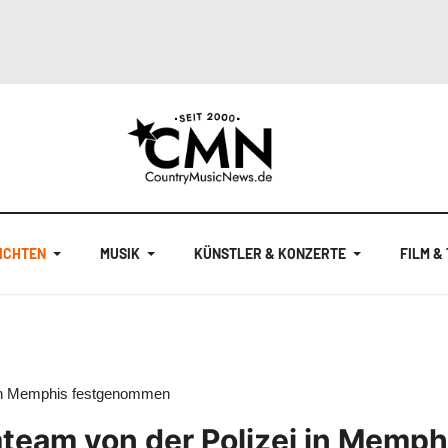
ICHTEN
MUSIK
KÜNSTLER & KONZERTE
FILM &
i in Memphis festgenommen
mteam von der Polizei in Mem