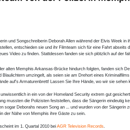
rin und Songschreiberin Deborah Allen während der Elvis Week in i
ellen, entschieden sie und ihr Filmteam sich für eine Fahrt abseits 
ues Video zu finden. Stattdessen fanden sie sich plötzlich auf der f
r der alten Memphis Arkansas-Brücke hindurch folgten, fanden sich 
 Blaulichtern umzingelt, als seien sie am Drehort eines Kriminalfilms 
 Hände auf's Armaturenbrett! Lassen Sie Ihre Hände, wo wir sie sehen
unwissentlich in ein von der Homeland Security extrem gut gesicher
ng mussten die Polizisten feststellen, dass die Sängerin eindeutig k
isten sogar Deborahs neuen Song an ... und wurden von der Sängerin z
 in der Nähe von Memphis ihre Gäste zu sein.
scheint im 1. Quartal 2010 bei
AGR Television Records
.