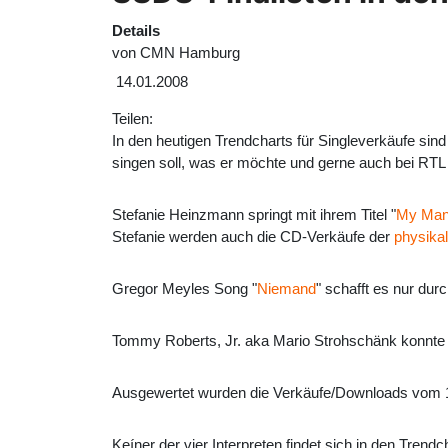
Details
von
CMN Hamburg
14.01.2008
Teilen:
In den heutigen Trendcharts für Singleverkäufe s
singen soll, was er möchte und gerne auch bei RTL a
Stefanie Heinzmann springt mit ihrem Titel "
My Man
Stefanie werden auch die CD-Verkäufe der
physikal
Gregor Meyles Song "
Niemand
" schafft es nur durc
Tommy Roberts, Jr. aka Mario Strohschänk konnte s
Ausgewertet wurden die Verkäufe/Downloads vom 11.
Keíner der vier Interpreten findet sich in den Trendc