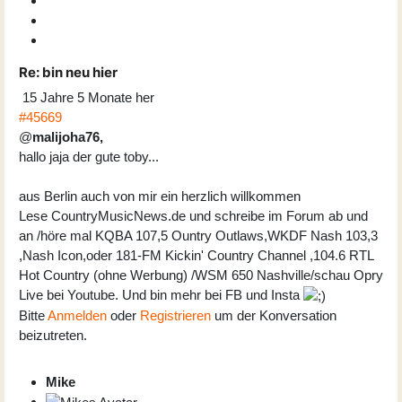
Re:
bin neu hier
15 Jahre 5 Monate her
#45669
@
malijoha76,
hallo jaja der gute toby...
aus Berlin auch von mir ein herzlich willkommen
Lese CountryMusicNews.de und schreibe im Forum ab und
an /höre mal KQBA 107,5 Ountry Outlaws,WKDF Nash 103,3
,Nash Icon,oder 181-FM Kickin' Country Channel ,104.6 RTL
Hot Country (ohne Werbung) /WSM 650 Nashville/schau Opry
Live bei Youtube. Und bin mehr bei FB und Insta
Bitte
Anmelden
oder
Registrieren
um der Konversation
beizutreten.
Mike