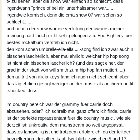
tv zu sehen, aber die show war einfach so schlecht, dass
irgendwann "prince of bel air" unterhaltsamer war......
irgendwie komisch, denn die cma show 07 war schon so
schlecht......
und neben der show war die verteilung der awards meiner
meinung nach auch nicht sehr gelungen z.b. Foo Fighters fuer
bestes rockalbum versteh ich nicht.
den komischen umbrelle-ella-ella.....-song find ich zwar auch n
bisschen laecherlich, aber mal ehrlich: welcher hip hop song
ist nicht ein bisschen laecherlich? (und das sagt einer, der
grad in der stadt von will smith zum hip hop fan mutiert.....)
den auftritt von alicia keys fand ich auch nicht schlecht, aber
das lag ehrlich gesagt weniger an der musik als an ihrem outfit
:shocked: :kiss:
im country bereich war der grammy fuer carrie doch
abzusehen, oder? ich schreib mal ganz offen: ich finde, carrie
ist der perfekte repraesentant fuer die country music , wie sie
derzeit ist: unkreativ, dem mainstream so weit angepasst,
dass es langweilig ist und trotzdem erfolgreich, da der teil der
bevoelkerung, der alben kauft (weiblich, zwischen 9 und 13