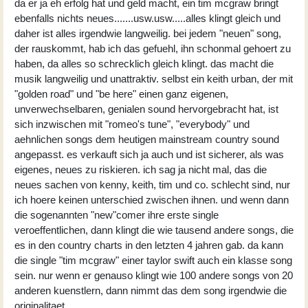
da er ja eh erfolg hat und geld macht, ein tim mcgraw bringt
ebenfalls nichts neues.......usw.usw.....alles klingt gleich und
daher ist alles irgendwie langweilig. bei jedem "neuen" song,
der rauskommt, hab ich das gefuehl, ihn schonmal gehoert zu
haben, da alles so schrecklich gleich klingt. das macht die
musik langweilig und unattraktiv. selbst ein keith urban, der mit
"golden road" und "be here" einen ganz eigenen,
unverwechselbaren, genialen sound hervorgebracht hat, ist
sich inzwischen mit "romeo's tune", "everybody" und
aehnlichen songs dem heutigen mainstream country sound
angepasst. es verkauft sich ja auch und ist sicherer, als was
eigenes, neues zu riskieren. ich sag ja nicht mal, das die
neues sachen von kenny, keith, tim und co. schlecht sind, nur
ich hoere keinen unterschied zwischen ihnen. und wenn dann
die sogenannten "new"comer ihre erste single
veroeffentlichen, dann klingt die wie tausend andere songs, die
es in den country charts in den letzten 4 jahren gab. da kann
die single "tim mcgraw" einer taylor swift auch ein klasse song
sein. nur wenn er genauso klingt wie 100 andere songs von 20
anderen kuenstlern, dann nimmt das dem song irgendwie die
originalitaet......