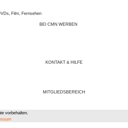
DVDs, Film, Fernsehen
BEI CMN WERBEN
KONTAKT & HILFE
MITGLIEDSBEREICH
e vorbehalten.
essum