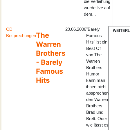
die Verleihung
wurde live auf
dem...
CD
29.06.2006
"Barely
WEITER
The
Besprechungen
Famous
Hits" ist ein
Warren
Best Of
Brothers
von The
- Barely
Warren
Brothers
Famous
Humor
Hits
kann man
ihnen nicht
absprechen
den Warren
Brothers
Brad und
Brett. Oder
wie lässt es