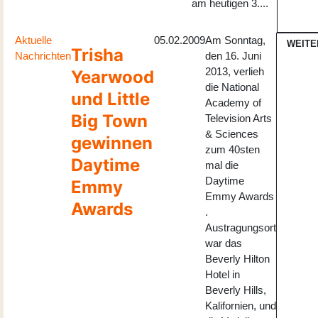
am heutigen 3....
Aktuelle
05.02.2009
Am Sonntag,
WEITE
Trisha
Nachrichten
den 16. Juni
2013, verlieh
Yearwood
die National
und Little
Academy of
Big Town
Television Arts
& Sciences
gewinnen
zum 40sten
Daytime
mal die
Daytime
Emmy
Emmy Awards
Awards
.
Austragungsort
war das
Beverly Hilton
Hotel in
Beverly Hills,
Kalifornien, und