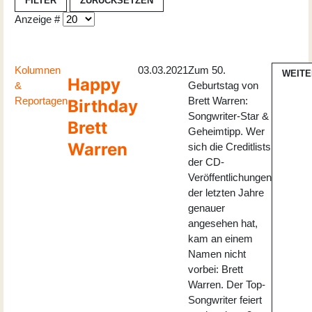
FILTER
ZURÜCKSETZEN
Anzeige #
Kolumnen
03.03.2021
Zum 50.
WEIT
Happy
&
Geburtstag von
Reportagen
Brett Warren:
Birthday
Songwriter-Star &
Brett
Geheimtipp. Wer
Warren
sich die Creditlists
der CD-
Veröffentlichungen
der letzten Jahre
genauer
angesehen hat,
kam an einem
Namen nicht
vorbei: Brett
Warren. Der Top-
Songwriter feiert