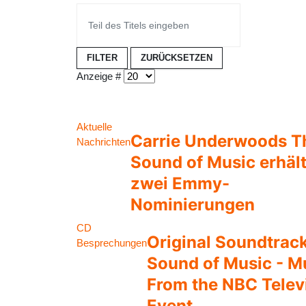
FILTER
ZURÜCKSETZEN
Anzeige #
Aktuelle
Carrie Underwoods T
Nachrichten
Sound of Music erhäl
zwei Emmy-
Nominierungen
CD
Original Soundtrack
Besprechungen
Sound of Music - M
From the NBC Telev
Event