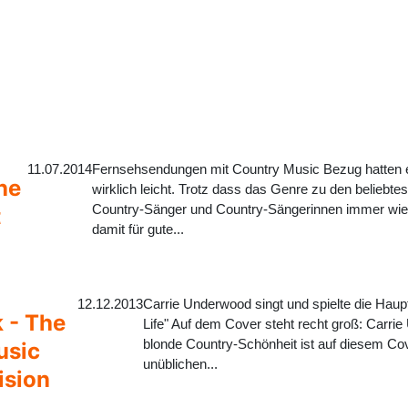
11.07.2014
Fernsehsendungen mit Country Music Bezug hatten 
he
wirklich leicht. Trotz dass das Genre zu den beliebt
Country-Sänger und Country-Sängerinnen immer wied
t
damit für gute...
12.12.2013
Carrie Underwood singt und spielte die Haupt
 - The
Life" Auf dem Cover steht recht groß: Carrie
blonde Country-Schönheit ist auf diesem Cove
usic
unüblichen...
ision