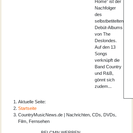
Home" ist der
Nachfolger
des
selbstbetitelten
Debüt-Albums
von The
Deslondes.
Auf den 13
Songs
verknüpft die
Band Country
und R&B,
gönnt sich
zudem...
Aktuelle Seite:
Startseite
CountryMusicNews.de | Nachrichten, CDs, DVDs,
Film, Fernsehen
BEI CMN WERBEN