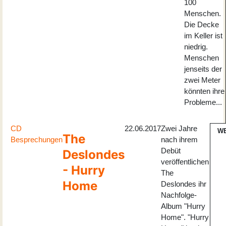
100
Menschen.
Die Decke
im Keller ist
niedrig.
Menschen
jenseits der
zwei Meter
könnten ihre
Probleme...
CD
22.06.2017
Zwei Jahre
W
The
Besprechungen
nach ihrem
Debüt
Deslondes
veröffentlichen
- Hurry
The
Home
Deslondes ihr
Nachfolge-
Album "Hurry
Home". "Hurry