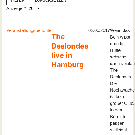
FILTER
ZURÜCKSETZEN
Anzeige #
Veranstaltungsberichte
02.09.2017
Wenn das
The
Bein wippt
und die
Deslondes
Hüfte
live in
schwingt,
Hamburg
dann spielen
The
Deslondes.
Die
Nochtwache
ist kein
großer Club.
In den
Bereich
passen
vielleicht