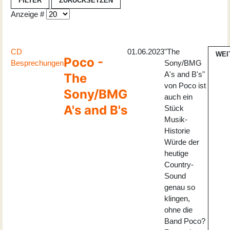
FILTER
ZURÜCKSETZEN
Anzeige #
CD
01.06.2023
"The
WEI
Poco -
Besprechungen
Sony/BMG
A's and B's"
The
von Poco ist
Sony/BMG
auch ein
A's and B's
Stück
Musik-
Historie
Würde der
heutige
Country-
Sound
genau so
klingen,
ohne die
Band Poco?