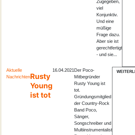
Zugegeben,
viel
Konjunktiv.
Und eine
müßige
Frage dazu.
Aber sie ist
gerechtfertigt
- und sie...
Aktuelle
16.04.2021
Der Poco-
WEITERL
Rusty
Nachrichten
Mitbegründer
Rusty Young ist
Young
tot.
ist tot
Gründungsmitglied
der Country-Rock
Band Poco,
Sänger,
Songschreiber und
Multiinstrumentalist