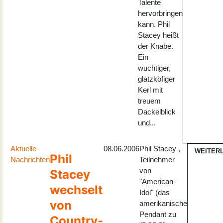
Talente
hervorbringen
kann. Phil
Stacey heißt
der Knabe.
Ein
wuchtiger,
glatzköfiger
Kerl mit
treuem
Dackelblick
und...
Aktuelle
08.06.2006
Phil Stacey ,
WEITER
Phil
Nachrichten
Teilnehmer
von
Stacey
"American-
wechselt
Idol" (das
von
amerikanische
Pendant zu
Country-