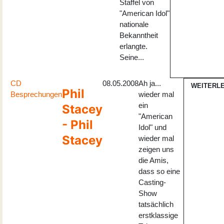
Staffel von
"American Idol"
nationale
Bekanntheit
erlangte.
Seine...
CD
08.05.2008
Ah ja...
WEITERL
Phil
Besprechungen
wieder mal
ein
Stacey
"American
- Phil
Idol" und
Stacey
wieder mal
zeigen uns
die Amis,
dass so eine
Casting-
Show
tatsächlich
erstklassige