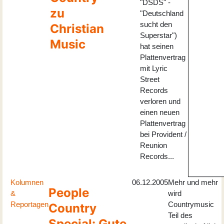
"DSDS" -
zu
"Deutschland
sucht den
Christian
Superstar")
Music
hat seinen
Plattenvertrag
mit Lyric
Street
Records
verloren und
einen neuen
Plattenvertrag
bei Provident /
Reunion
Records...
Kolumnen
06.12.2005
Mehr und mehr
People
&
wird
Reportagen
Countrymusic
Country
Teil des
Special: Gute