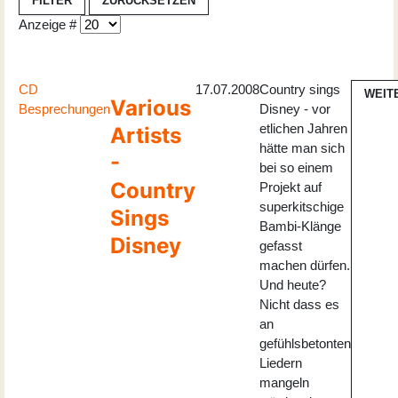
FILTER
ZURÜCKSETZEN
Anzeige #
CD
17.07.2008
Country sings
WEIT
Various
Besprechungen
Disney - vor
etlichen Jahren
Artists
hätte man sich
-
bei so einem
Country
Projekt auf
superkitschige
Sings
Bambi-Klänge
Disney
gefasst
machen dürfen.
Und heute?
Nicht dass es
an
gefühlsbetonten
Liedern
mangeln