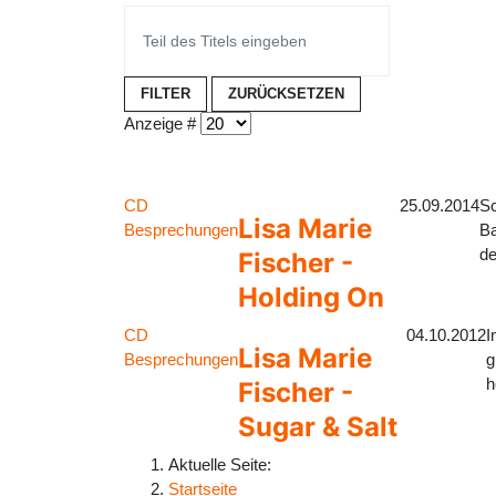
FILTER
ZURÜCKSETZEN
Anzeige #
CD
25.09.2014
Sc
Lisa Marie
Besprechungen
Ba
de
Fischer -
Holding On
CD
04.10.2012
I
Lisa Marie
Besprechungen
g
h
Fischer -
Sugar & Salt
Aktuelle Seite:
Startseite