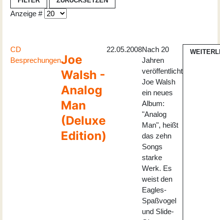
FILTER
ZURÜCKSETZEN
Anzeige #
CD
22.05.2008
Nach 20
WEITERL
Joe
Besprechungen
Jahren
veröffentlicht
Walsh -
Joe Walsh
Analog
ein neues
Man
Album:
"Analog
(Deluxe
Man", heißt
Edition)
das zehn
Songs
starke
Werk. Es
weist den
Eagles-
Spaßvogel
und Slide-