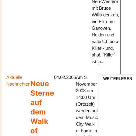
Neo-Western
mit Bruce
Willis denken,
ein Film um
Ganoven,
Helden und
natürlich böse
Killer - und,
aha!, "Killer"
ist ja...
Aktuelle
04.02.2006
Am 9.
WEITERLESEN
Neue
Nachrichten
November
2008 um
Sterne
14:00 Uhr
auf
(Ortszeit)
dem
werden auf
dem Music
Walk
City Walk
of
of Fame in