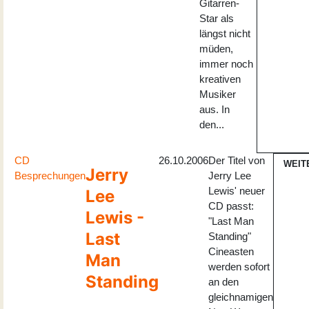
Gitarren-
Star als
längst nicht
müden,
immer noch
kreativen
Musiker
aus. In
den...
CD
26.10.2006
Der Titel von
WEIT
Jerry
Besprechungen
Jerry Lee
Lewis' neuer
Lee
CD passt:
Lewis -
"Last Man
Last
Standing"
Cineasten
Man
werden sofort
Standing
an den
gleichnamigen