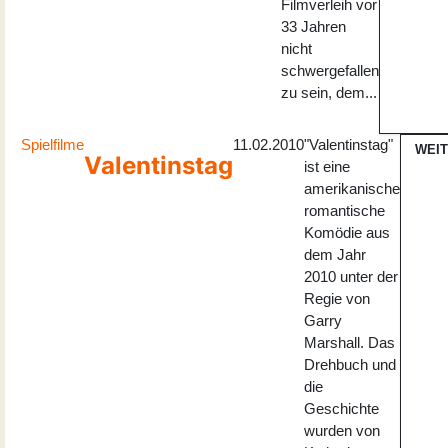
Filmverleih vor
33 Jahren
nicht
schwergefallen
zu sein, dem...
Spielfilme
11.02.2010
"Valentinstag"
WEI
Valentinstag
ist eine
amerikanische
romantische
Komödie aus
dem Jahr
2010 unter der
Regie von
Garry
Marshall. Das
Drehbuch und
die
Geschichte
wurden von