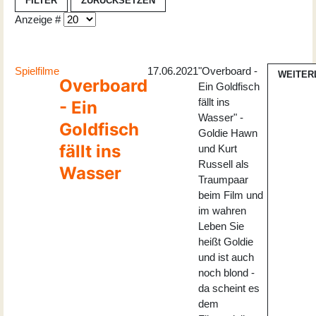
FILTER
ZURÜCKSETZEN
Anzeige #
Spielfilme
17.06.2021
"Overboard -
WEITER
Overboard
Ein Goldfisch
fällt ins
- Ein
Wasser" -
Goldfisch
Goldie Hawn
fällt ins
und Kurt
Russell als
Wasser
Traumpaar
beim Film und
im wahren
Leben Sie
heißt Goldie
und ist auch
noch blond -
da scheint es
dem