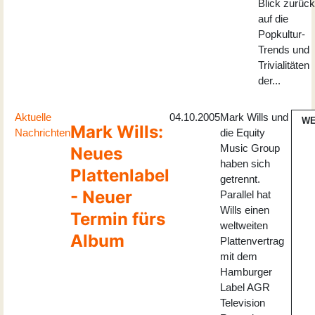
Blick zurück
auf die
Popkultur-
Trends und
Trivialitäten
der...
Aktuelle
04.10.2005
Mark Wills und
WE
Mark Wills:
Nachrichten
die Equity
Music Group
Neues
haben sich
Plattenlabel
getrennt.
- Neuer
Parallel hat
Wills einen
Termin fürs
weltweiten
Album
Plattenvertrag
mit dem
Hamburger
Label AGR
Television