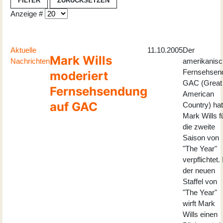
FILTER
ZURÜCKSETZEN
Anzeige #
Aktuelle
11.10.2005
Der
Mark Wills
Nachrichten
amerikanis
Fernsehsen
moderiert
GAC (Great
Fernsehsendung
American
auf GAC
Country) hat
Mark Wills f
die zweite
Saison von
"The Year"
verpflichtet. 
der neuen
Staffel von
"The Year"
wirft Mark
Wills einen