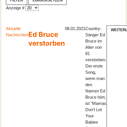
FILTER
ZURÜCKSETZEN
Anzeige #
Aktuelle
08.01.2021
Country-
WEITER
Ed Bruce
Nachrichten
Sänger Ed
Bruce im
verstorben
Alter von
81
verstorben.
Der erste
Song,
wenn man
den
Namen Ed
Bruce hört,
ist "Mamas
Don't Let
Your
Babies