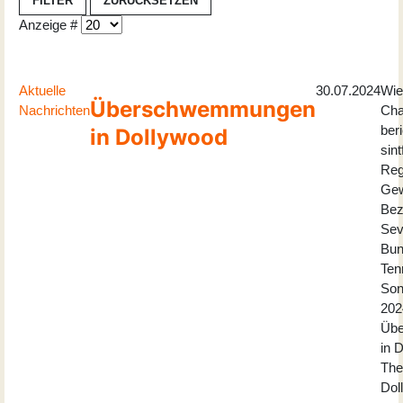
FILTER
ZURÜCKSETZEN
Anzeige #
Aktuelle
30.07.2024
Wie
Überschwemmungen
Nachrichten
Cha
ber
in Dollywood
sint
Reg
Gew
Bez
Sev
Bun
Ten
Son
202
Üb
in 
The
Dol