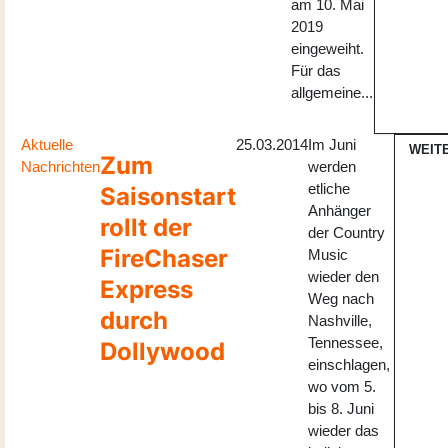
am 10. Mai
2019
eingeweiht.
Für das
allgemeine...
Aktuelle
25.03.2014
Im Juni
WEIT
Zum
Nachrichten
werden
etliche
Saisonstart
Anhänger
rollt der
der Country
FireChaser
Music
wieder den
Express
Weg nach
durch
Nashville,
Tennessee,
Dollywood
einschlagen,
wo vom 5.
bis 8. Juni
wieder das