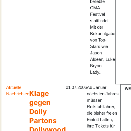
beliebte
CMA
Festival
stattfindet.
Mit der
Bekanntgabe
von Top-
Stars wie
Jason
Aldean, Luke
Bryan,
Lady...
Aktuelle
01.07.2006
Ab Januar
WE
Klage
Nachrichten
nächsten Jahres
müssen
gegen
Rollstuhlfahrer,
Dolly
die bisher freien
Partons
Eintritt hatten,
ihre Tickets für
Dollywood