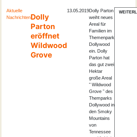
Aktuelle
13.05.2019
Dolly Parton
WEITER
Dolly
Nachrichten
weiht neues
Areal für
Parton
Familien im
eröffnet
Themenpark
Wildwood
Dollywood
ein. Dolly
Grove
Parton hat
das gut zwei
Hektar
große Areal
" Wildwood
Grove " des
Themparks
Dollywood in
den Smoky
Mountains
von
Tennessee