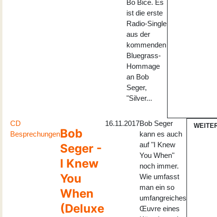
Bo Bice. Es
ist die erste
Radio-Single
aus der
kommenden
Bluegrass-
Hommage
an Bob
Seger,
"Silver...
CD
16.11.2017
Bob Seger
WEITE
Bob
Besprechungen
kann es auch
auf "I Knew
Seger -
You When"
I Knew
noch immer.
You
Wie umfasst
man ein so
When
umfangreiches
(Deluxe
Œuvre eines