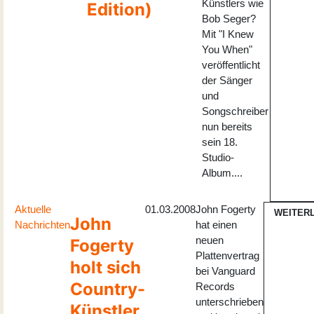
Künstlers wie
Edition)
Bob Seger?
Mit "I Knew
You When"
veröffentlicht
der Sänger
und
Songschreiber
nun bereits
sein 18.
Studio-
Album....
Aktuelle
01.03.2008
John Fogerty
WEITER
John
Nachrichten
hat einen
neuen
Fogerty
Plattenvertrag
holt sich
bei Vanguard
Country-
Records
unterschrieben
Künstler