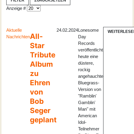
FILTER
ZURÜCKSETZEN
Anzeige #
Aktuelle
24.02.2024
Lonesome
WEITERLESE
All-
Nachrichten
Day
Records
Star
veröffentlicht
Tribute
heute eine
Album
düstere,
rockig
zu
angehauchte
Ehren
Bluegrass-
Version von
von
"Ramblin'
Bob
Gamblin'
Seger
Man" mit
American
geplant
Idol-
Teilnehmer