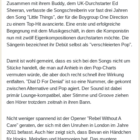
Zusammen mit ihrem Buddy, dem UK-Durchstarter Ed
Sheeran, verfasste die Songschreiberin vor fast drei Jahren
den Song "Little Things", der für die Boygroup One Direction
zu einem Top-Hit avancierte. Eine erste und erfolgreiche
Begegnung mit dem Musikgeschäft, in dem die Komponistin
nun mit zwölf Eigenkompositionen durchstarten möchte. Die
Sängerin bezeichnet ihr Debüt selbst als "verschleierten Pop".
Damit ist wohl gemeint, dass es sich bei den Songs nicht um
Stücke handelt, die man auf Anhieb in den Pop-Charts
vermuten würde, die aber doch recht schnell ihre Wirkung
entfalten. "Dial D For Denial" ist so eine Nummer, die gekonnt
zwischen Alternative und Pop agiert. Der Sound ist dabei
primär Lounge-kompatibel, aber Stimme und Groove ziehen
den Hörer trotzdem zeitnah in ihren Bann.
Nicht weniger spannend ist der Opener "Rebel Without A
Care" geraten, der sich mit den Unruhen in London im Jahre
2011 befasst. Auch hier zeigt sich, dass Bevan ein Händchen
für Hooks, Melodien und Harmonien hat. Das muntere