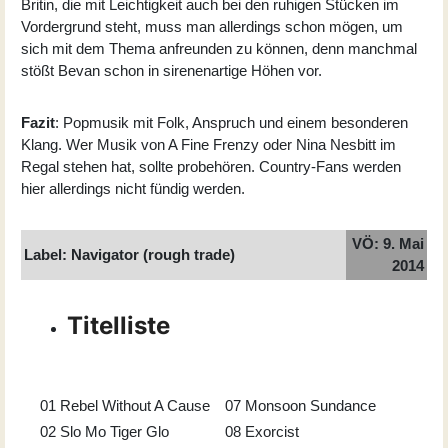
Britin, die mit Leichtigkeit auch bei den ruhigen Stücken im
Vordergrund steht, muss man allerdings schon mögen, um
sich mit dem Thema anfreunden zu können, denn manchmal
stößt Bevan schon in sirenenartige Höhen vor.
Fazit
: Popmusik mit Folk, Anspruch und einem besonderen
Klang. Wer Musik von A Fine Frenzy oder Nina Nesbitt im
Regal stehen hat, sollte probehören. Country-Fans werden
hier allerdings nicht fündig werden.
VÖ: 9. Mai
Label: Navigator (rough trade)
2014
Titelliste
01
Rebel Without A Cause
07
Monsoon Sundance
02
Slo Mo Tiger Glo
08
Exorcist