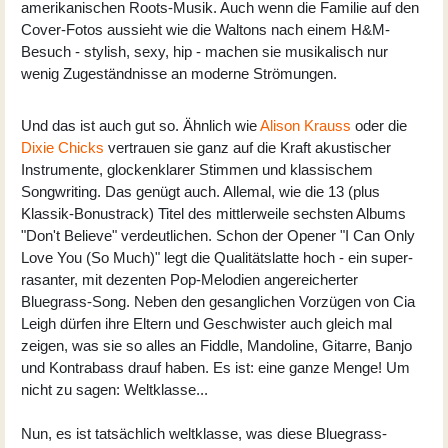
amerikanischen Roots-Musik. Auch wenn die Familie auf den
Cover-Fotos aussieht wie die Waltons nach einem H&M-
Besuch - stylish, sexy, hip - machen sie musikalisch nur
wenig Zugeständnisse an moderne Strömungen.
Und das ist auch gut so. Ähnlich wie
Alison Krauss
oder die
Dixie Chicks
vertrauen sie ganz auf die Kraft akustischer
Instrumente, glockenklarer Stimmen und klassischem
Songwriting. Das genügt auch. Allemal, wie die 13 (plus
Klassik-Bonustrack) Titel des mittlerweile sechsten Albums
"Don't Believe" verdeutlichen. Schon der Opener "I Can Only
Love You (So Much)" legt die Qualitätslatte hoch - ein super-
rasanter, mit dezenten Pop-Melodien angereicherter
Bluegrass-Song. Neben den gesanglichen Vorzügen von Cia
Leigh dürfen ihre Eltern und Geschwister auch gleich mal
zeigen, was sie so alles an Fiddle, Mandoline, Gitarre, Banjo
und Kontrabass drauf haben. Es ist: eine ganze Menge! Um
nicht zu sagen: Weltklasse...
Nun, es ist tatsächlich weltklasse, was diese Bluegrass-