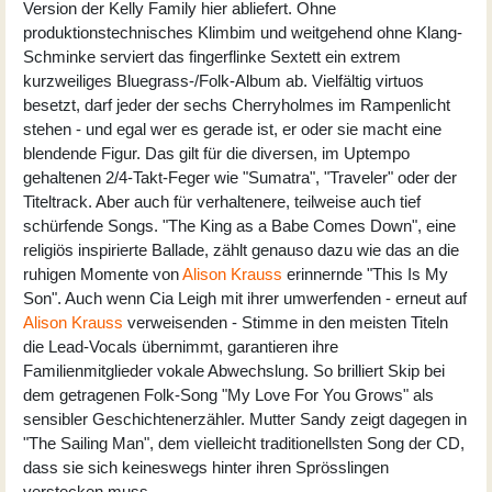
Version der Kelly Family hier abliefert. Ohne
produktionstechnisches Klimbim und weitgehend ohne Klang-
Schminke serviert das fingerflinke Sextett ein extrem
kurzweiliges Bluegrass-/Folk-Album ab. Vielfältig virtuos
besetzt, darf jeder der sechs Cherryholmes im Rampenlicht
stehen - und egal wer es gerade ist, er oder sie macht eine
blendende Figur. Das gilt für die diversen, im Uptempo
gehaltenen 2/4-Takt-Feger wie "Sumatra", "Traveler" oder der
Titeltrack. Aber auch für verhaltenere, teilweise auch tief
schürfende Songs. "The King as a Babe Comes Down", eine
religiös inspirierte Ballade, zählt genauso dazu wie das an die
ruhigen Momente von
Alison Krauss
erinnernde "This Is My
Son". Auch wenn Cia Leigh mit ihrer umwerfenden - erneut auf
Alison Krauss
verweisenden - Stimme in den meisten Titeln
die Lead-Vocals übernimmt, garantieren ihre
Familienmitglieder vokale Abwechslung. So brilliert Skip bei
dem getragenen Folk-Song "My Love For You Grows" als
sensibler Geschichtenerzähler. Mutter Sandy zeigt dagegen in
"The Sailing Man", dem vielleicht traditionellsten Song der CD,
dass sie sich keineswegs hinter ihren Sprösslingen
verstecken muss.