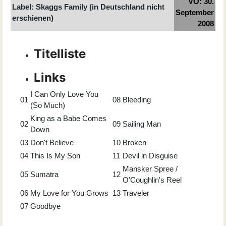
VÖ: 30.
Label: Skaggs Family (in Deutschland nicht
September
erschienen)
2008
Titelliste
Links
I Can Only Love You
01
08
Bleeding
(So Much)
King as a Babe Comes
02
09
Sailing Man
Down
03
Don't Believe
10
Broken
04
This Is My Son
11
Devil in Disguise
Mansker Spree /
05
Sumatra
12
O'Coughlin's Reel
06
My Love for You Grows
13
Traveler
07
Goodbye