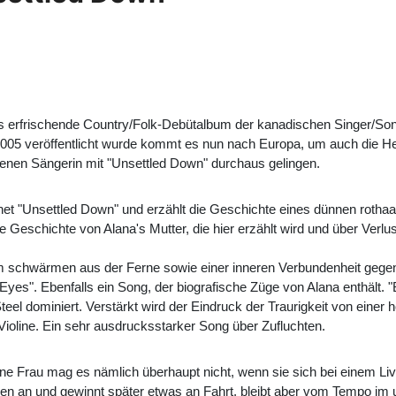
as erfrischende Country/Folk-Debütalbum der kanadischen Singer/So
2005 veröffentlicht wurde kommt es nun nach Europa, um auch die He
nen Sängerin mit "Unsettled Down" durchaus gelingen.
fnet "Unsettled Down" und erzählt die Geschichte eines dünnen roth
e Geschichte von Alana's Mutter, die hier erzählt wird und über Verlu
em schwärmen aus der Ferne sowie einer inneren Verbundenheit gegen
 Eyes". Ebenfalls ein Song, der biografische Züge von Alana enthält.
eel dominiert. Verstärkt wird der Eindruck der Traurigkeit von einer
Violine. Ein sehr ausdrucksstarker Song über Zufluchten.
ne Frau mag es nämlich überhaupt nicht, wenn sie sich bei einem Li
n an und gewinnt später etwas an Fahrt, bleibt aber vom Tempo im un