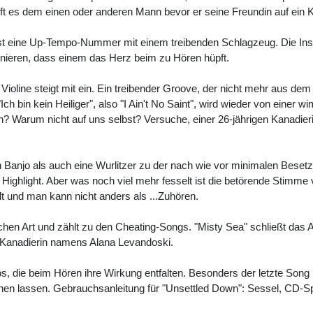
lft es dem einen oder anderen Mann bevor er seine Freundin auf ein K
st eine Up-Tempo-Nummer mit einem treibenden Schlagzeug. Die Instru
nieren, dass einem das Herz beim zu Hören hüpft.
ioline steigt mit ein. Ein treibender Groove, der nicht mehr aus dem K
"Ich bin kein Heiliger", also "I Ain't No Saint", wird wieder von eine
? Warum nicht auf uns selbst? Versuche, einer 26-jährigen Kanadier
 Banjo als auch eine Wurlitzer zu der nach wie vor minimalen Bese
hlight. Aber was noch viel mehr fesselt ist die betörende Stimme von
t und man kann nicht anders als ...Zuhören.
schen Art und zählt zu den Cheating-Songs. "Misty Sea" schließt das
en Kanadierin namens Alana Levandoski.
os, die beim Hören ihre Wirkung entfalten. Besonders der letzte Song h
hen lassen. Gebrauchsanleitung für "Unsettled Down": Sessel, CD-Spie