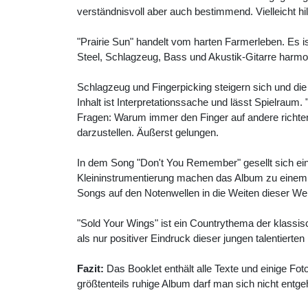
verständnisvoll aber auch bestimmend. Vielleicht hi
"Prairie Sun" handelt vom harten Farmerleben. Es i
Steel, Schlagzeug, Bass und Akustik-Gitarre harmo
Schlagzeug und Fingerpicking steigern sich und die V
Inhalt ist Interpretationssache und lässt Spielraum. 
Fragen: Warum immer den Finger auf andere richten
darzustellen. Äußerst gelungen.
In dem Song "Don't You Remember" gesellt sich ein
Kleininstrumentierung machen das Album zu einem Hig
Songs auf den Notenwellen in die Weiten dieser Wel
"Sold Your Wings" ist ein Countrythema der klassi
als nur positiver Eindruck dieser jungen talentiert
Fazit:
Das Booklet enthält alle Texte und einige Fot
größtenteils ruhige Album darf man sich nicht entge