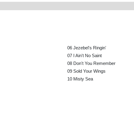
06
Jezebel's Ringin'
07
I Ain't No Saint
08
Don't You Remember
09
Sold Your Wings
10
Misty Sea