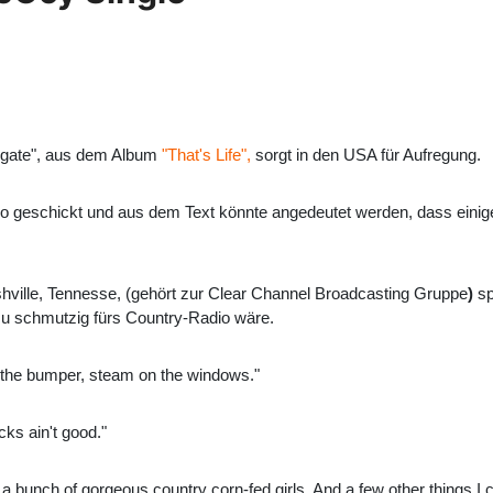
lgate", aus dem Album
"That's Life",
sorgt in den USA für Aufregung.
 geschickt und aus dem Text könnte angedeutet werden, dass einig
ille, Tennesse, (gehört zur Clear Channel Broadcasting Gruppe
)
sp
zu schmutzig fürs Country-Radio wäre.
 on the bumper, steam on the windows."
cks ain't good."
n a bunch of gorgeous country corn-fed girls. And a few other things I c