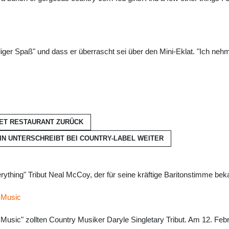
ger Spaß" und dass er überrascht sei über den Mini-Eklat. "Ich nehme
NET RESTAURANT
ZURÜCK
IN UNTERSCHREIBT BEI COUNTRY-LABEL
WEITER
rything" Tribut Neal McCoy, der für seine kräftige Baritonstimme bekann
y Music
 Music" zollten Country Musiker Daryle Singletary Tribut. Am 12. Fe