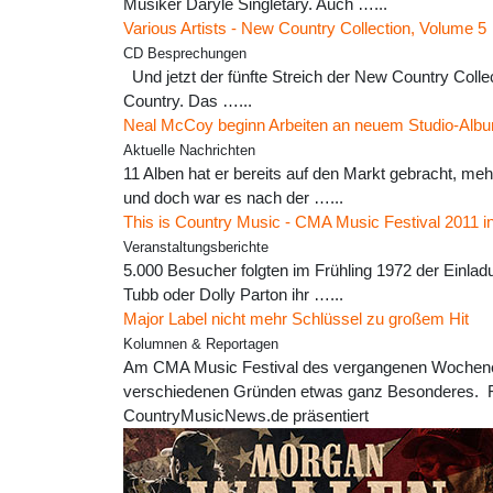
Musiker Daryle Singletary. Auch …...
Various Artists - New Country Collection, Volume 5
CD Besprechungen
Und jetzt der fünfte Streich der New Country Coll
Country. Das …...
Neal McCoy beginn Arbeiten an neuem Studio-Alb
Aktuelle Nachrichten
11 Alben hat er bereits auf den Markt gebracht, meh
und doch war es nach der …...
This is Country Music - CMA Music Festival 2011 in
Veranstaltungsberichte
5.000 Besucher folgten im Frühling 1972 der Einlad
Tubb oder Dolly Parton ihr …...
Major Label nicht mehr Schlüssel zu großem Hit
Kolumnen & Reportagen
Am CMA Music Festival des vergangenen Wochenen
verschiedenen Gründen etwas ganz Besonderes. Fü
CountryMusicNews.de präsentiert