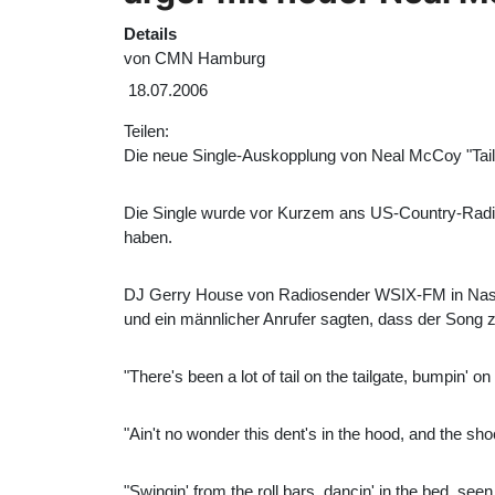
Details
von
CMN Hamburg
18.07.2006
Teilen:
Die neue Single-Auskopplung von Neal McCoy "Tai
Die Single wurde vor Kurzem ans US-Country-Radio
haben.
DJ Gerry House von Radiosender WSIX-FM in Nashv
und ein männlicher Anrufer sagten, dass der Song 
"There's been a lot of tail on the tailgate, bumpin'
"Ain't no wonder this dent's in the hood, and the sho
"Swingin' from the roll bars, dancin' in the bed, see