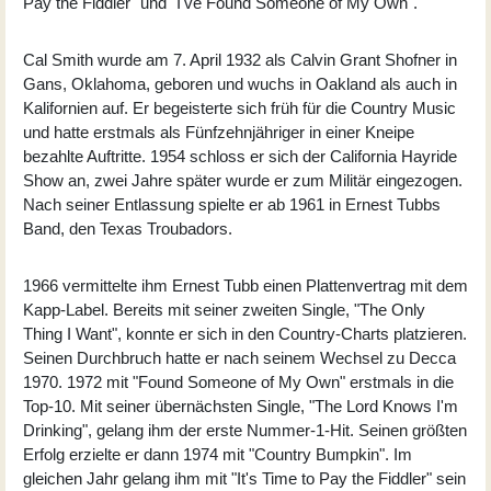
Pay the Fiddler" und "I've Found Someone of My Own".
Cal Smith wurde am 7. April 1932 als Calvin Grant Shofner in
Gans, Oklahoma, geboren und wuchs in Oakland als auch in
Kalifornien auf. Er begeisterte sich früh für die Country Music
und hatte erstmals als Fünfzehnjähriger in einer Kneipe
bezahlte Auftritte. 1954 schloss er sich der California Hayride
Show an, zwei Jahre später wurde er zum Militär eingezogen.
Nach seiner Entlassung spielte er ab 1961 in Ernest Tubbs
Band, den Texas Troubadors.
1966 vermittelte ihm Ernest Tubb einen Plattenvertrag mit dem
Kapp-Label. Bereits mit seiner zweiten Single, "The Only
Thing I Want", konnte er sich in den Country-Charts platzieren.
Seinen Durchbruch hatte er nach seinem Wechsel zu Decca
1970. 1972 mit "Found Someone of My Own" erstmals in die
Top-10. Mit seiner übernächsten Single, "The Lord Knows I'm
Drinking", gelang ihm der erste Nummer-1-Hit. Seinen größten
Erfolg erzielte er dann 1974 mit "Country Bumpkin". Im
gleichen Jahr gelang ihm mit "It's Time to Pay the Fiddler" sein