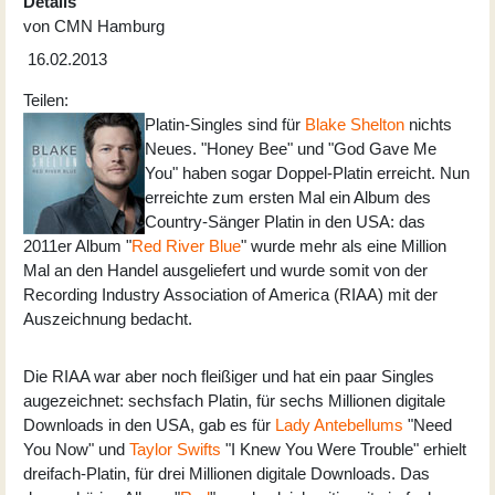
Details
von
CMN Hamburg
16.02.2013
Teilen:
Platin-Singles sind für
Blake Shelton
nichts
Neues. "Honey Bee" und "God Gave Me
You" haben sogar Doppel-Platin erreicht. Nun
erreichte zum ersten Mal ein Album des
Country-Sänger Platin in den USA: das
2011er Album "
Red River Blue
" wurde mehr als eine Million
Mal an den Handel ausgeliefert und wurde somit von der
Recording Industry Association of America (RIAA) mit der
Auszeichnung bedacht.
Die RIAA war aber noch fleißiger und hat ein paar Singles
augezeichnet: sechsfach Platin, für sechs Millionen digitale
Downloads in den USA, gab es für
Lady Antebellums
"Need
You Now" und
Taylor Swifts
"I Knew You Were Trouble" erhielt
dreifach-Platin, für drei Millionen digitale Downloads. Das