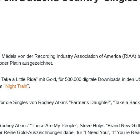
Mädels von der Recording Industry Association of America (RIAA) be
oder Platin ausgezeichnet.
ake a Little Ride" mit Gold, für 500.000 digitale Downloads in den 
m "
Night Train
".
 es für die Singles von Rodney Atkins "Farmer's Daughter", "Take a B
r Rodney Atkins' "These Are My People", Steve Holys "Brand New Girlf
ner Reihe Gold-Auszeichnungen dabei, für "I Need You", "If You're Rea