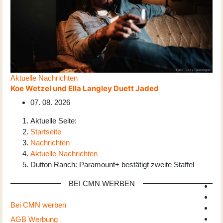
Aktuelle Nachrichten
Koe Wetzel und Ella Langley Duett Jaded
07. 08. 2026
Aktuelle Seite:
Startseite
Nachrichten
Aktuelle Nachrichten
Dutton Ranch: Paramount+ bestätigt zweite Staffel
BEI CMN WERBEN
Bei CMN werben
AGB Werbung