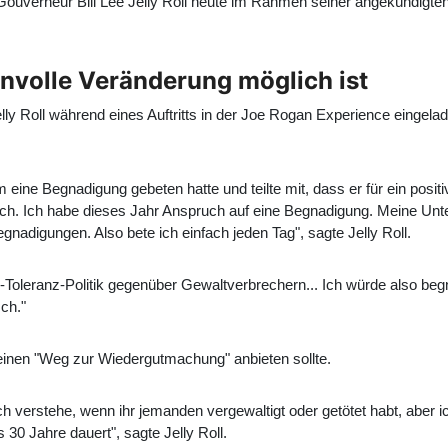
 Gouverneur Bill Lee Jelly Roll heute im Rahmen seiner angekündigt
innvolle Veränderung möglich ist
y Roll während eines Auftritts in der Joe Rogan Experience eingela
 eine Begnadigung gebeten hatte und teilte mit, dass er für ein positi
r mich. Ich habe dieses Jahr Anspruch auf eine Begnadigung. Meine U
nadigungen. Also bete ich einfach jeden Tag", sagte Jelly Roll.
-Toleranz-Politik gegenüber Gewaltverbrechern... Ich würde also beg
ch."
 einen "Weg zur Wiedergutmachung" anbieten sollte.
verstehe, wenn ihr jemanden vergewaltigt oder getötet habt, aber ich fi
0 Jahre dauert", sagte Jelly Roll.