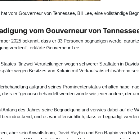
, hat vom Gouverneur von Tennessee, Bill Lee, eine vollständige Beg
egnadigung vom Gouverneur von Tennessee,
ber 2025 bekannt, dass er 33 Personen begnadigen werde, darunt
ung verdient", erklärte Gouverneur Lee.
Staates für zwei Verurteilungen wegen schwerer Straftaten in Davidso
d später wegen Besitzes von Kokain mit Verkaufsabsicht während sei
nderbehandlung aufgrund seines Prominentenstatus erhalten habe, 
e, dass er "genauso behandelt werden würde wie jeder andere, der um 
fang des Jahres seine Begnadigung und verwies dabei auf die Wandl
eeindruckend, und es war offensichtlich, dass er begnadigt werden 
egeben, aber sein Anwaltsteam, David Raybin und Ben Raybin von Rayb