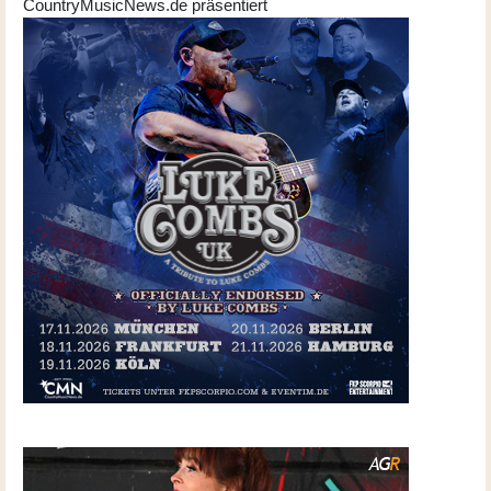
CountryMusicNews.de präsentiert