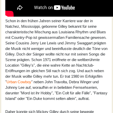
Schon in den frühen Jahren seiner Karriere war der in
Natchez, Mississippi, geborene Gilley bekannt für seine
charakteristische Mischung aus Louisiana Rhythm und Blues
mit Country-Pop ist gewissermaßen Familiensache gewesen.
Seine Cousins Jerry Lee Lewis und Jimmy Swaggart prägten
die Musik nicht weniger und beeinflusste deutlich die Töne von
Gilley. Doch der Sänger wollte nicht nur mit seinen Songs die
Szene prägten. Schon 1971 eröffnete er die weltberühmte
Location "Gilley's", die eine wahre Kette an Nachtclub-
Eröffnungen im gleichen Stil nach sich zog. Und auch neben
der Musik wollte Gilley mehr tun. Er trat 1980 im Erfolgsfilm
"
Urban Cowboy
" neben John Travolta, Debra Winger und
Johnny Lee auf, woraufhin er in beliebten Fernsehserien,
darunter "Mord ist ihr Hobby", "Ein Colt für alle Fälle", "Fantasy
Island" oder "Ein Duke kommt selten allein", auftrat.
Daher konnte sich Mickey Gilley durch seine bewegte