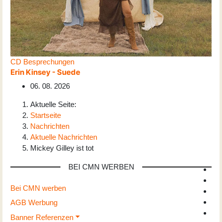
CD Besprechungen
Erin Kinsey - Suede
06. 08. 2026
Aktuelle Seite:
Startseite
Nachrichten
Aktuelle Nachrichten
Mickey Gilley ist tot
BEI CMN WERBEN
Bei CMN werben
AGB Werbung
Banner Referenzen