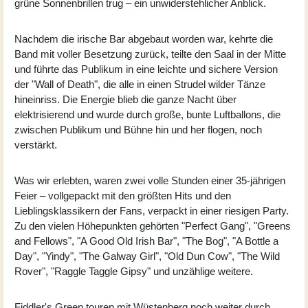
grüne Sonnenbrillen trug – ein unwiderstehlicher Anblick.
Nachdem die irische Bar abgebaut worden war, kehrte die
Band mit voller Besetzung zurück, teilte den Saal in der Mitte
und führte das Publikum in eine leichte und sichere Version
der "Wall of Death", die alle in einen Strudel wilder Tänze
hineinriss. Die Energie blieb die ganze Nacht über
elektrisierend und wurde durch große, bunte Luftballons, die
zwischen Publikum und Bühne hin und her flogen, noch
verstärkt.
Was wir erlebten, waren zwei volle Stunden einer 35-jährigen
Feier – vollgepackt mit den größten Hits und den
Lieblingsklassikern der Fans, verpackt in einer riesigen Party.
Zu den vielen Höhepunkten gehörten "Perfect Gang", "Greens
and Fellows", "A Good Old Irish Bar", "The Bog", "A Bottle a
Day", "Yindy", "The Galway Girl", "Old Dun Cow", "The Wild
Rover", "Raggle Taggle Gipsy" und unzählige weitere.
Fiddler's Green touren mit Wüstenberg noch weiter durch