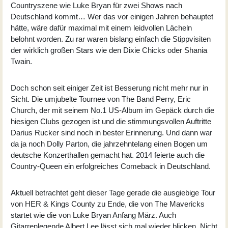
Countryszene wie Luke Bryan für zwei Shows nach
Deutschland kommt… Wer das vor einigen Jahren behauptet
hätte, wäre dafür maximal mit einem leidvollen Lächeln
belohnt worden. Zu rar waren bislang einfach die Stippvisiten
der wirklich großen Stars wie den Dixie Chicks oder Shania
Twain.
Doch schon seit einiger Zeit ist Besserung nicht mehr nur in
Sicht. Die umjubelte Tournee von The Band Perry, Eric
Church, der mit seinem No.1 US-Album im Gepäck durch die
hiesigen Clubs gezogen ist und die stimmungsvollen Auftritte
Darius Rucker sind noch in bester Erinnerung. Und dann war
da ja noch Dolly Parton, die jahrzehntelang einen Bogen um
deutsche Konzerthallen gemacht hat. 2014 feierte auch die
Country-Queen ein erfolgreiches Comeback in Deutschland.
Aktuell betrachtet geht dieser Tage gerade die ausgiebige Tour
von HER & Kings County zu Ende, die von The Mavericks
startet wie die von Luke Bryan Anfang März. Auch
Gitarrenlegende Albert Lee lässt sich mal wieder blicken. Nicht